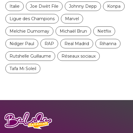
Italie
Joe Dwèt File
Johnny Depp
Konpa
Ligue des Champions
Marvel
Melchie Dumornay
Michaël Brun
Netflix
Nidger Paul
RAP
Real Madrid
Rihanna
Rutshelle Guillaume
Réseaux sociaux
Tafa Mi Soleil