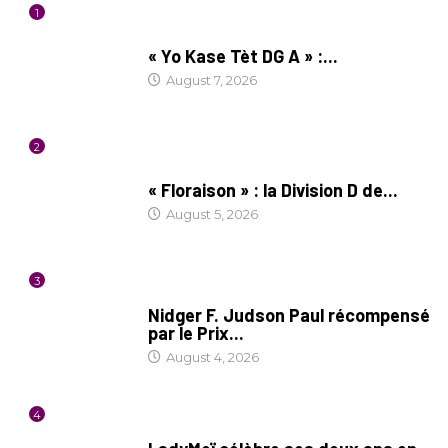
1
CULTURE
« Yo Kase Tèt DG A » :...
August 7, 2026
2
SOCIÉTÉ
« Floraison » : la Division D de...
August 5, 2026
3
SOCIÉTÉ
Nidger F. Judson Paul récompensé
par le Prix...
August 4, 2026
4
CULTURE