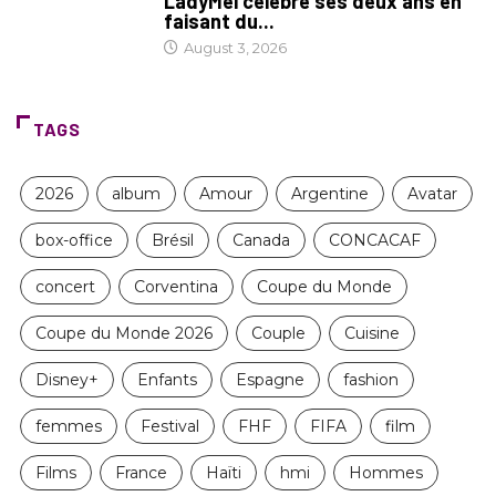
LadyMeï célèbre ses deux ans en
faisant du...
August 3, 2026
TAGS
2026
album
Amour
Argentine
Avatar
box-office
Brésil
Canada
CONCACAF
concert
Corventina
Coupe du Monde
Coupe du Monde 2026
Couple
Cuisine
Disney+
Enfants
Espagne
fashion
femmes
Festival
FHF
FIFA
film
Films
France
Haïti
hmi
Hommes