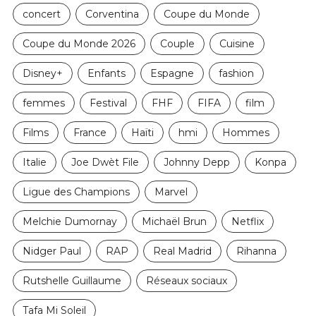
concert
Corventina
Coupe du Monde
Coupe du Monde 2026
Couple
Cuisine
Disney+
Enfants
Espagne
fashion
femmes
Festival
FHF
FIFA
film
Films
France
Haïti
hmi
Hommes
Italie
Joe Dwèt File
Johnny Depp
Konpa
Ligue des Champions
Marvel
Melchie Dumornay
Michaël Brun
Netflix
Nidger Paul
RAP
Real Madrid
Rihanna
Rutshelle Guillaume
Réseaux sociaux
Tafa Mi Soleil