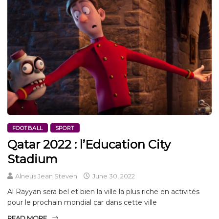
FOOTBALL
SPORT
Qatar 2022 : l’Education City
Stadium
Alneus Jean Steven
June 30, 2022
Al Rayyan sera bel et bien la ville la plus riche en activités
pour le prochain mondial car dans cette ville
READ MORE