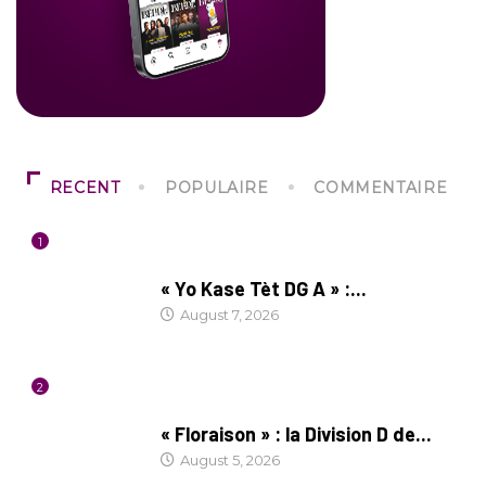
RECENT
POPULAIRE
COMMENTAIRE
1
CULTURE
« Yo Kase Tèt DG A » :...
August 7, 2026
2
SOCIÉTÉ
« Floraison » : la Division D de...
August 5, 2026