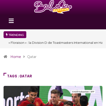
TRENDING
« Floraison » : la Division D de Toastmasters International en Haïti
clôture une année et ouvre un nouveau chapitre de son histoire
Home
Qatar
TAGS :QATAR