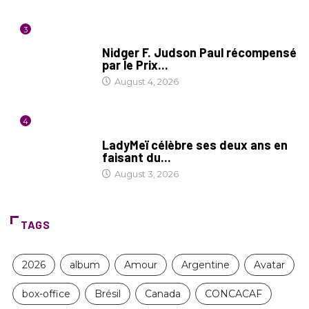
3
SOCIÉTÉ
Nidger F. Judson Paul récompensé
par le Prix...
August 4, 2026
4
CULTURE
LadyMeï célèbre ses deux ans en
faisant du...
August 3, 2026
TAGS
2026
album
Amour
Argentine
Avatar
box-office
Brésil
Canada
CONCACAF