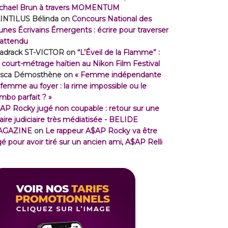
chael Brun à travers MOMENTUM
INTILUS Bélinda
on
Concours National des
unes Écrivains Émergents : écrire pour traverser
inattendu
adrack ST-VICTOR
on
“L’Éveil de la Flamme” :
 court-métrage haïtien au Nikon Film Festival
isca Démosthène
on
« Femme indépendante
 femme au foyer : la rime impossible ou le
mbo parfait ? »
AP Rocky jugé non coupable : retour sur une
faire judiciaire très médiatisée - BELIDE
AGAZINE
on
Le rappeur A$AP Rocky va être
gé pour avoir tiré sur un ancien ami, A$AP Relli