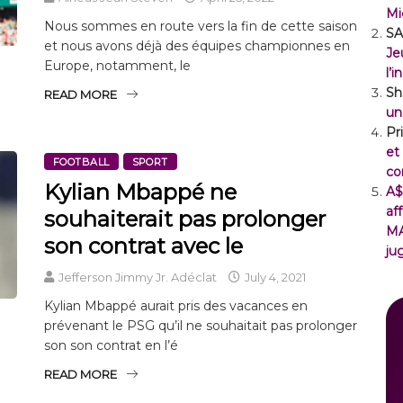
Mi
Nous sommes en route vers la fin de cette saison
SA
et nous avons déjà des équipes championnes en
Je
Europe, notamment, le
l’
Sh
READ MORE
un
Pr
et
FOOTBALL
SPORT
co
Kylian Mbappé ne
A$
af
souhaiterait pas prolonger
M
son contrat avec le
ju
Jefferson Jimmy Jr. Adéclat
July 4, 2021
Kylian Mbappé aurait pris des vacances en
prévenant le PSG qu’il ne souhaitait pas prolonger
son son contrat en l’é
READ MORE