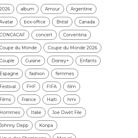
2026
album
Amour
Argentine
Avatar
box-office
Brésil
Canada
CONCACAF
concert
Corventina
Coupe du Monde
Coupe du Monde 2026
Couple
Cuisine
Disney+
Enfants
Espagne
fashion
femmes
Festival
FHF
FIFA
film
Films
France
Haïti
hmi
Hommes
Italie
Joe Dwèt File
Johnny Depp
Konpa