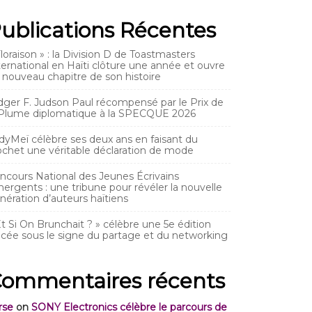
ublications Récentes
Floraison » : la Division D de Toastmasters
ternational en Haïti clôture une année et ouvre
 nouveau chapitre de son histoire
dger F. Judson Paul récompensé par le Prix de
 Plume diplomatique à la SPECQUE 2026
dyMeï célèbre ses deux ans en faisant du
ochet une véritable déclaration de mode
ncours National des Jeunes Écrivains
ergents : une tribune pour révéler la nouvelle
nération d’auteurs haïtiens
Et Si On Brunchait ? » célèbre une 5e édition
acée sous le signe du partage et du networking
ommentaires récents
rse
on
SONY Electronics célèbre le parcours de