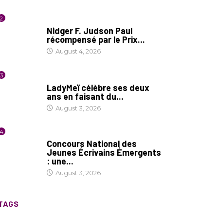
2
SOCIÉTÉ
Nidger F. Judson Paul
récompensé par le Prix...
August 4, 2026
3
CULTURE
LadyMeï célèbre ses deux
ans en faisant du...
August 3, 2026
4
COIN LITTÉRAIRE
Concours National des
Jeunes Écrivains Émergents
: une...
August 3, 2026
TAGS