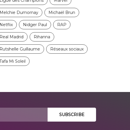
Ligue des Champions
Marvel
Melchie Dumornay
Michaël Brun
Netflix
Nidger Paul
RAP
Real Madrid
Rihanna
Rutshelle Guillaume
Réseaux sociaux
Tafa Mi Soleil