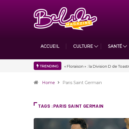
ACCUEIL
CULTURE
SANTÉ
TRENDING
Nidger F. Judson Paul récompensé 
Home
Paris Saint Germain
TAGS :PARIS SAINT GERMAIN