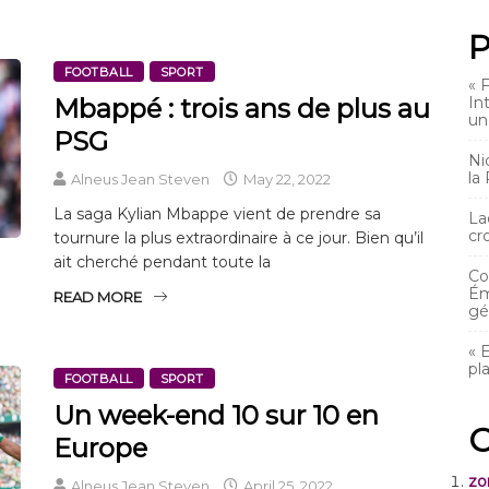
P
FOOTBALL
SPORT
« 
Mbappé : trois ans de plus au
In
un
PSG
Ni
la
Alneus Jean Steven
May 22, 2022
La saga Kylian Mbappe vient de prendre sa
La
cr
tournure la plus extraordinaire à ce jour. Bien qu’il
ait cherché pendant toute la
Co
Ém
READ MORE
gé
« 
pl
FOOTBALL
SPORT
Un week-end 10 sur 10 en
C
Europe
zo
Alneus Jean Steven
April 25, 2022