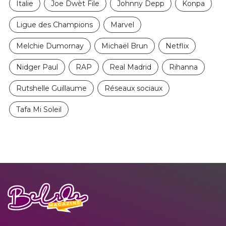
Italie
Joe Dwèt File
Johnny Depp
Konpa
Ligue des Champions
Marvel
Melchie Dumornay
Michaël Brun
Netflix
Nidger Paul
RAP
Real Madrid
Rihanna
Rutshelle Guillaume
Réseaux sociaux
Tafa Mi Soleil