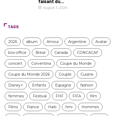
faisant du...
August 3, 2026
TAGS
2026
album
Amour
Argentine
Avatar
box-office
Brésil
Canada
CONCACAF
concert
Corventina
Coupe du Monde
Coupe du Monde 2026
Couple
Cuisine
Disney+
Enfants
Espagne
fashion
femmes
Festival
FHF
FIFA
film
Films
France
Haïti
hmi
Hommes