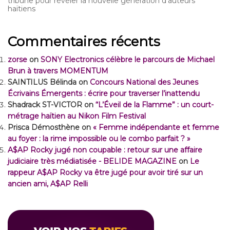
tribune pour révéler la nouvelle génération d’auteurs
haïtiens
Commentaires récents
zorse
on
SONY Electronics célèbre le parcours de Michael
Brun à travers MOMENTUM
SAINTILUS Bélinda
on
Concours National des Jeunes
Écrivains Émergents : écrire pour traverser l’inattendu
Shadrack ST-VICTOR
on
“L’Éveil de la Flamme” : un court-
métrage haïtien au Nikon Film Festival
Prisca Démosthène
on
« Femme indépendante et femme
au foyer : la rime impossible ou le combo parfait ? »
A$AP Rocky jugé non coupable : retour sur une affaire
judiciaire très médiatisée - BELIDE MAGAZINE
on
Le
rappeur A$AP Rocky va être jugé pour avoir tiré sur un
ancien ami, A$AP Relli