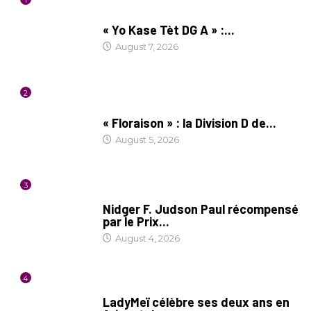
CULTURE
« Yo Kase Tèt DG A » :...
August 7, 2026
2
SOCIÉTÉ
« Floraison » : la Division D de...
August 5, 2026
3
SOCIÉTÉ
Nidger F. Judson Paul récompensé
par le Prix...
August 4, 2026
4
CULTURE
LadyMeï célèbre ses deux ans en