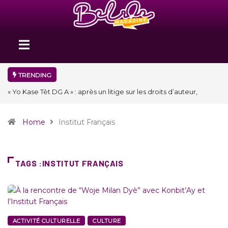
TRENDING
eur,
« Floraison » : la Division D de Toastmasters International en 
clôture une année et ouvre un nouveau chapitre de son his
Home
Institut Français
TAGS :INSTITUT FRANÇAIS
ACTIVITÉ CULTURELLE
CULTURE