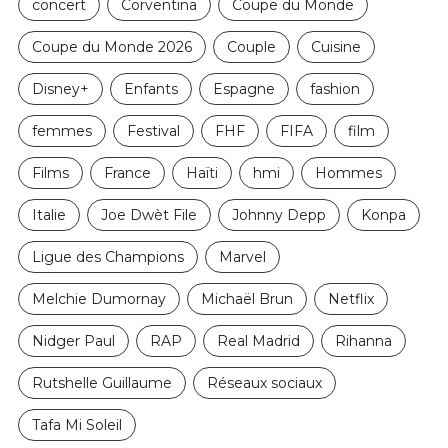
concert
Corventina
Coupe du Monde
Coupe du Monde 2026
Couple
Cuisine
Disney+
Enfants
Espagne
fashion
femmes
Festival
FHF
FIFA
film
Films
France
Haïti
hmi
Hommes
Italie
Joe Dwèt File
Johnny Depp
Konpa
Ligue des Champions
Marvel
Melchie Dumornay
Michaël Brun
Netflix
Nidger Paul
RAP
Real Madrid
Rihanna
Rutshelle Guillaume
Réseaux sociaux
Tafa Mi Soleil