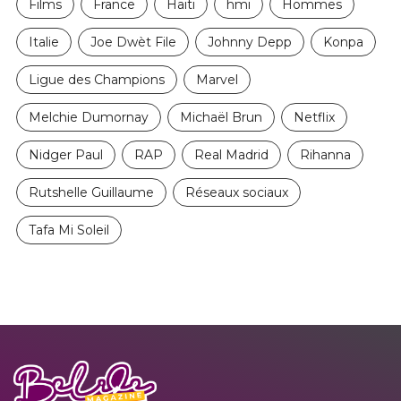
Films
France
Haïti
hmi
Hommes
Italie
Joe Dwèt File
Johnny Depp
Konpa
Ligue des Champions
Marvel
Melchie Dumornay
Michaël Brun
Netflix
Nidger Paul
RAP
Real Madrid
Rihanna
Rutshelle Guillaume
Réseaux sociaux
Tafa Mi Soleil