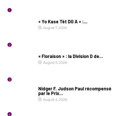
1
CULTURE
« Yo Kase Tèt DG A » :...
August 7, 2026
2
SOCIÉTÉ
« Floraison » : la Division D de...
August 5, 2026
3
SOCIÉTÉ
Nidger F. Judson Paul récompensé
par le Prix...
August 4, 2026
4