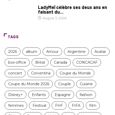
CULTURE
LadyMeï célèbre ses deux ans en
faisant du...
August 3, 2026
TAGS
2026
album
Amour
Argentine
Avatar
box-office
Brésil
Canada
CONCACAF
concert
Corventina
Coupe du Monde
Coupe du Monde 2026
Couple
Cuisine
Disney+
Enfants
Espagne
fashion
femmes
Festival
FHF
FIFA
film