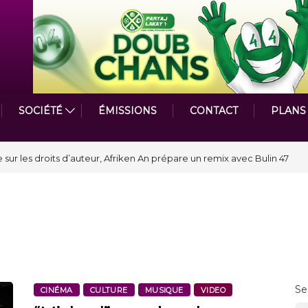
SOCIÉTÉ
ÉMISSIONS
CONTACT
PLANS
astmasters International en Haïti clôture une année et ouvre un
Se
CINÉMA
CULTURE
MUSIQUE
VIDEO