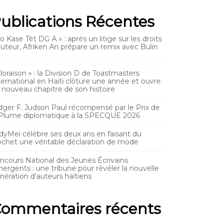
ublications Récentes
Yo Kase Tèt DG A » : après un litige sur les droits
auteur, Afriken An prépare un remix avec Bulin
Floraison » : la Division D de Toastmasters
ternational en Haïti clôture une année et ouvre
 nouveau chapitre de son histoire
dger F. Judson Paul récompensé par le Prix de
 Plume diplomatique à la SPECQUE 2026
dyMeï célèbre ses deux ans en faisant du
ochet une véritable déclaration de mode
ncours National des Jeunes Écrivains
ergents : une tribune pour révéler la nouvelle
nération d’auteurs haïtiens
ommentaires récents