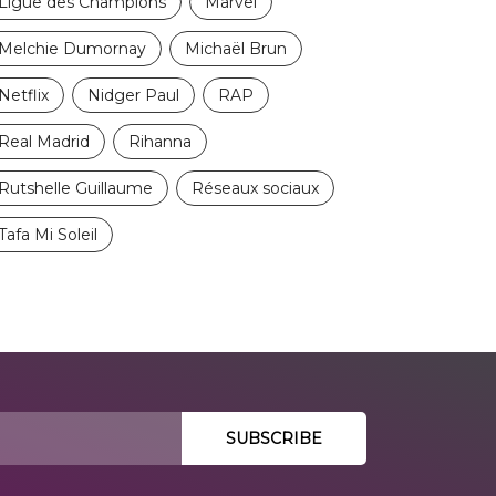
Ligue des Champions
Marvel
Melchie Dumornay
Michaël Brun
Netflix
Nidger Paul
RAP
Real Madrid
Rihanna
Rutshelle Guillaume
Réseaux sociaux
Tafa Mi Soleil