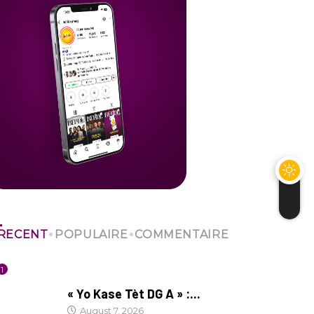
RECENT
POPULAIRE
COMMENTAIRE
1
CULTURE
« Yo Kase Tèt DG A » :...
August 7, 2026