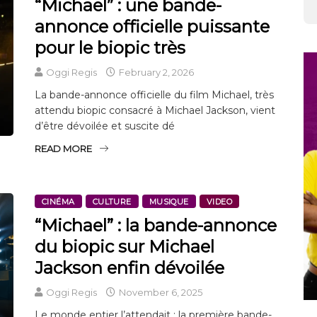
“Michael” : une bande-
annonce officielle puissante
pour le biopic très
Oggi Regis
February 2, 2026
La bande-annonce officielle du film Michael, très
attendu biopic consacré à Michael Jackson, vient
d’être dévoilée et suscite dé
READ MORE
CINÉMA
CULTURE
MUSIQUE
VIDEO
“Michael” : la bande-annonce
du biopic sur Michael
Jackson enfin dévoilée
Oggi Regis
November 6, 2025
Le monde entier l’attendait : la première bande-