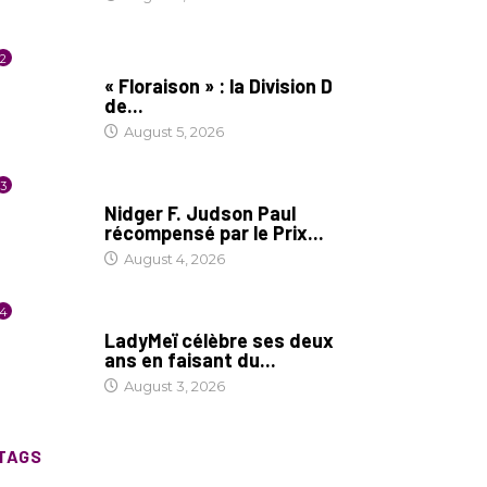
2
SOCIÉTÉ
« Floraison » : la Division D
de...
August 5, 2026
3
SOCIÉTÉ
Nidger F. Judson Paul
récompensé par le Prix...
August 4, 2026
4
CULTURE
LadyMeï célèbre ses deux
ans en faisant du...
August 3, 2026
TAGS