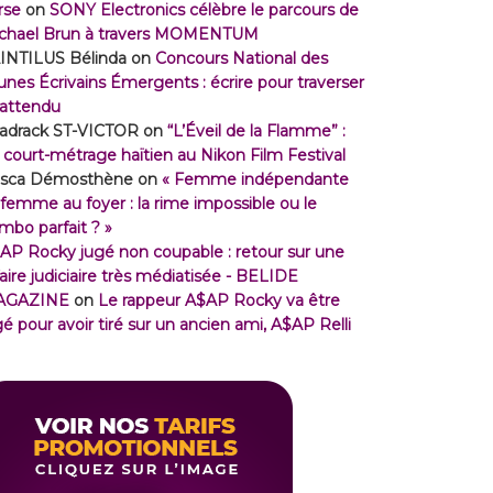
rse
on
SONY Electronics célèbre le parcours de
chael Brun à travers MOMENTUM
INTILUS Bélinda
on
Concours National des
unes Écrivains Émergents : écrire pour traverser
inattendu
adrack ST-VICTOR
on
“L’Éveil de la Flamme” :
 court-métrage haïtien au Nikon Film Festival
isca Démosthène
on
« Femme indépendante
 femme au foyer : la rime impossible ou le
mbo parfait ? »
AP Rocky jugé non coupable : retour sur une
faire judiciaire très médiatisée - BELIDE
AGAZINE
on
Le rappeur A$AP Rocky va être
gé pour avoir tiré sur un ancien ami, A$AP Relli