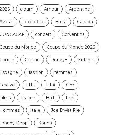
2026
album
Amour
Argentine
Avatar
box-office
Brésil
Canada
CONCACAF
concert
Corventina
Coupe du Monde
Coupe du Monde 2026
Couple
Cuisine
Disney+
Enfants
Espagne
fashion
femmes
Festival
FHF
FIFA
film
Films
France
Haïti
hmi
Hommes
Italie
Joe Dwèt File
Johnny Depp
Konpa