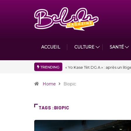
ACCUEIL
CULTURE
SANTÉ
TRENDING
iken An prépare un remix avec Bulin 47
« Floraison » : la Division D de To
nouveau chapitre de son histoire
Home
Biopic
TAGS :BIOPIC