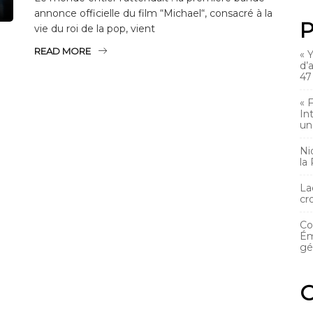
annonce officielle du film “Michael“, consacré à la
P
vie du roi de la pop, vient
READ MORE
« 
d’
47
« 
In
un
Ni
la
La
cr
Co
Ém
gé
C