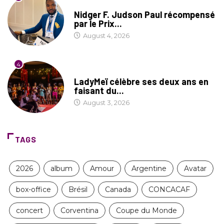
SOCIÉTÉ
Nidger F. Judson Paul récompensé
par le Prix...
August 4, 2026
4
CULTURE
LadyMeï célèbre ses deux ans en
faisant du...
August 3, 2026
TAGS
2026
album
Amour
Argentine
Avatar
box-office
Brésil
Canada
CONCACAF
concert
Corventina
Coupe du Monde