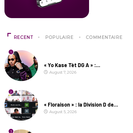
RECENT
POPULAIRE
COMMENTAIRE
1
CULTURE
« Yo Kase Tèt DG A » :...
August 7, 2026
2
SOCIÉTÉ
« Floraison » : la Division D de...
August 5, 2026
3