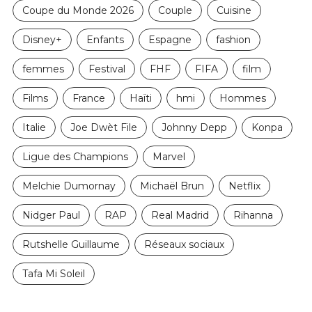
Coupe du Monde 2026
Couple
Cuisine
Disney+
Enfants
Espagne
fashion
femmes
Festival
FHF
FIFA
film
Films
France
Haïti
hmi
Hommes
Italie
Joe Dwèt File
Johnny Depp
Konpa
Ligue des Champions
Marvel
Melchie Dumornay
Michaël Brun
Netflix
Nidger Paul
RAP
Real Madrid
Rihanna
Rutshelle Guillaume
Réseaux sociaux
Tafa Mi Soleil