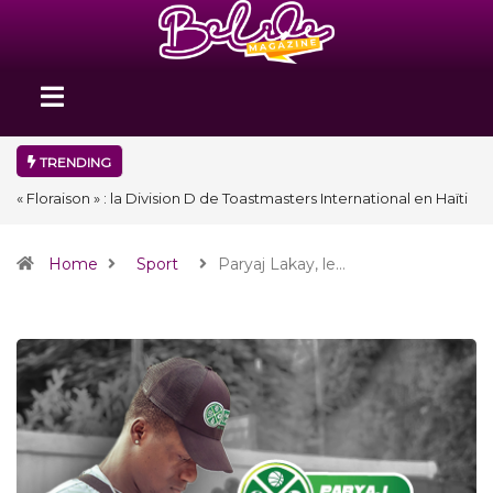
TRENDING
« Floraison » : la Division D de Toastmasters International en Haïti
clôture une année et ouvre un nouveau chapitre de son histoire
Home
Sport
Paryaj Lakay, le…