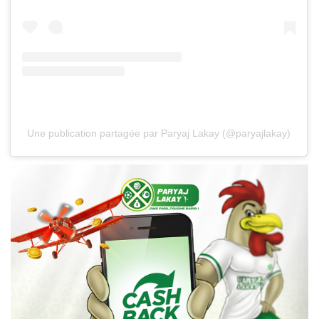
Une publication partagée par Paryaj Lakay (@paryajlakay)