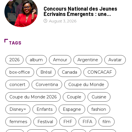
COIN LITTÉRAIRE
Concours National des Jeunes
Écrivains Émergents : une...
August 3, 2026
TAGS
2026
album
Amour
Argentine
Avatar
box-office
Brésil
Canada
CONCACAF
concert
Corventina
Coupe du Monde
Coupe du Monde 2026
Couple
Cuisine
Disney+
Enfants
Espagne
fashion
femmes
Festival
FHF
FIFA
film