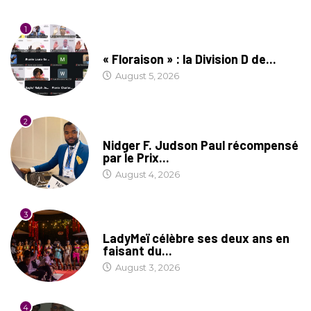
1
SOCIÉTÉ
« Floraison » : la Division D de...
August 5, 2026
2
SOCIÉTÉ
Nidger F. Judson Paul récompensé
par le Prix...
August 4, 2026
3
CULTURE
LadyMeï célèbre ses deux ans en
faisant du...
August 3, 2026
4