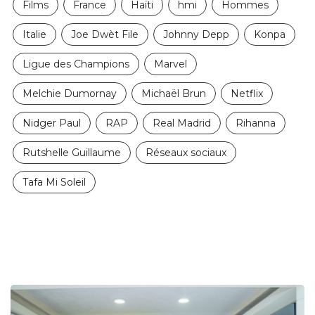
Films
France
Haïti
hmi
Hommes
Italie
Joe Dwèt File
Johnny Depp
Konpa
Ligue des Champions
Marvel
Melchie Dumornay
Michaël Brun
Netflix
Nidger Paul
RAP
Real Madrid
Rihanna
Rutshelle Guillaume
Réseaux sociaux
Tafa Mi Soleil