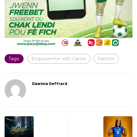
Tags:
EmpowerHer with Career
FanmIn
Dawinia Geffrard