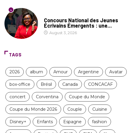
4
COIN LITTÉRAIRE
Concours National des Jeunes
Écrivains Émergents : une...
August 3, 2026
TAGS
2026
album
Amour
Argentine
Avatar
box-office
Brésil
Canada
CONCACAF
concert
Corventina
Coupe du Monde
Coupe du Monde 2026
Couple
Cuisine
Disney+
Enfants
Espagne
fashion