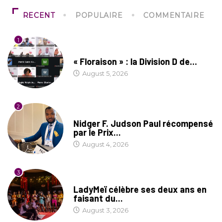
RECENT
POPULAIRE
COMMENTAIRE
1
SOCIÉTÉ
« Floraison » : la Division D de...
August 5, 2026
2
SOCIÉTÉ
Nidger F. Judson Paul récompensé
par le Prix...
August 4, 2026
3
CULTURE
LadyMeï célèbre ses deux ans en
faisant du...
August 3, 2026