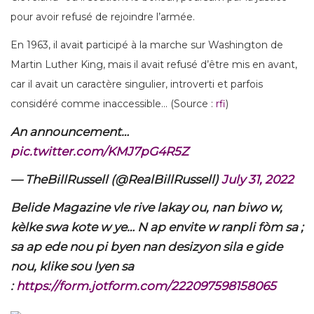
pour avoir refusé de rejoindre l’armée.
En 1963, il avait participé à la marche sur Washington de
Martin Luther King, mais il avait refusé d’être mis en avant,
car il avait un caractère singulier, introverti et parfois
considéré comme inaccessible… (Source :
rfi
)
An announcement…
pic.twitter.com/KMJ7pG4R5Z
— TheBillRussell (@RealBillRussell)
July 31, 2022
Belide Magazine vle rive lakay ou, nan biwo w,
kèlke swa kote w ye… N ap envite w ranpli fòm sa ;
sa ap ede nou pi byen nan desizyon sila e gide
nou, klike sou lyen sa
:
https://form.jotform.com/222097598158065