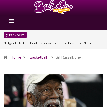
TRENDING
Nidger F. Judson Paul récompensé par le Prix de la Plume
diplomatique à la SPECQUE 2026
Home
Basketball
Bill Russell, une…