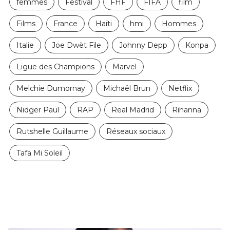
femmes
Festival
FHF
FIFA
film
Films
France
Haïti
hmi
Hommes
Italie
Joe Dwèt File
Johnny Depp
Konpa
Ligue des Champions
Marvel
Melchie Dumornay
Michaël Brun
Netflix
Nidger Paul
RAP
Real Madrid
Rihanna
Rutshelle Guillaume
Réseaux sociaux
Tafa Mi Soleil