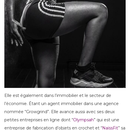
Elle est également dans l’immobilier et le secteur de
l’économie. Étant un agent immobilier dans une agence
nommée “Growgrind”. Elle avance aussi avec ses deux
petites entreprises en ligne dont “
Olympsah
” qui est une
entreprise de fabrication d’objets en crochet et “
NaïssFit
” sa