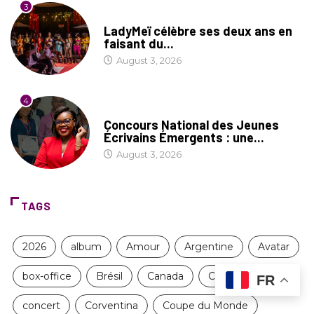
3
CULTURE
LadyMeï célèbre ses deux ans en
faisant du...
August 3, 2026
4
COIN LITTÉRAIRE
Concours National des Jeunes
Écrivains Émergents : une...
August 3, 2026
TAGS
2026
album
Amour
Argentine
Avatar
box-office
Brésil
Canada
CONCACAF
FR
concert
Corventina
Coupe du Monde