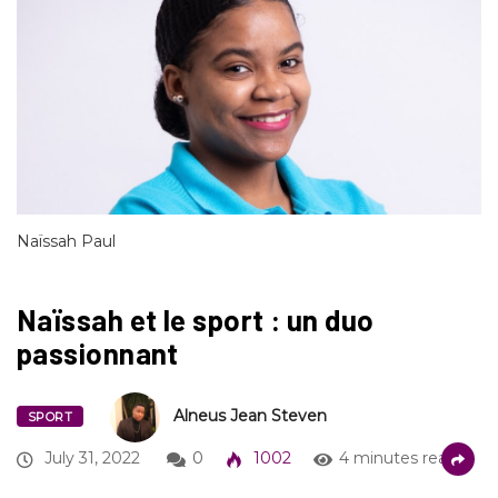
Naïssah Paul
Naïssah et le sport : un duo
passionnant
Alneus Jean Steven
SPORT
July 31, 2022
0
1002
4 minutes read