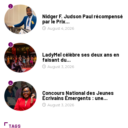
2
SOCIÉTÉ
Nidger F. Judson Paul récompensé
par le Prix...
August 4, 2026
3
CULTURE
LadyMeï célèbre ses deux ans en
faisant du...
August 3, 2026
4
COIN LITTÉRAIRE
Concours National des Jeunes
Écrivains Émergents : une...
August 3, 2026
TAGS