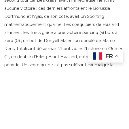
second tour car Besiktas n’avait malheureusement fait
aucune victoire ; ces derniers affrontaient le Borussia
Dortmund et l’Ajax, de son côté, avait un Sporting
mathématiquement qualifié. Les coéquipiers de Haaland
allument les Turcs grâce à une victoire par cinq (5) buts à
zéro (0) ; un but de Donyell Malen, un doublé de Marco
Reus, totalisant désormais 21 buts dans l’histoire du Club en
FR
C1, un doublé d’Erling Braut Haaland, entré en seconde
période. Un score qui ne fut pas suffisant car malgré la
lourde défaite de Sporting contre l’Ajax par quatre (4) buts à
deux (2) qui, eux-mêmes, garde la seconde place et
confirment leur qualification pour le second tour ; les
allemands iront donc à l’Europa. Sébastien Haller lui ne fait
que prouver qu’il est le meilleur buteur cette saison ; il égale
Cristiano Ronaldo en devenant le deuxième joueur à
marquer dans tous les matchs de la phase de groupes ; ce