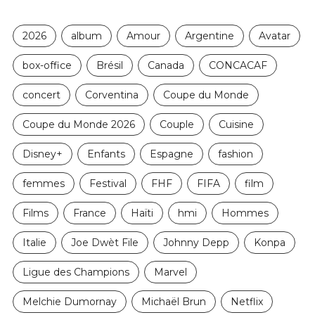
2026
album
Amour
Argentine
Avatar
box-office
Brésil
Canada
CONCACAF
concert
Corventina
Coupe du Monde
Coupe du Monde 2026
Couple
Cuisine
Disney+
Enfants
Espagne
fashion
femmes
Festival
FHF
FIFA
film
Films
France
Haïti
hmi
Hommes
Italie
Joe Dwèt File
Johnny Depp
Konpa
Ligue des Champions
Marvel
Melchie Dumornay
Michaël Brun
Netflix