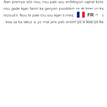
Nan premye sòti nou, nou pale sou enfeksyon vajinal kote
nou gade kijan fanm ka genyen pwoblèm sa ak kijan yo ka
FR
rezoud li.
Nou te pale tou sou kijan ti mesye yo jere ijyèn yo
: kisa sa ka lakoz si yo mal jere pati entim yo e kisa yo ka
gen tou si yo mal jere.