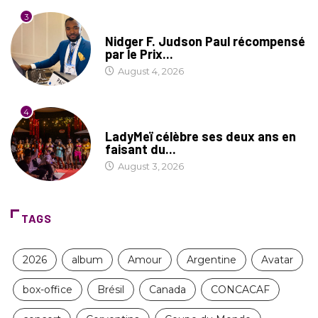
3
SOCIÉTÉ
Nidger F. Judson Paul récompensé
par le Prix...
August 4, 2026
4
CULTURE
LadyMeï célèbre ses deux ans en
faisant du...
August 3, 2026
TAGS
2026
album
Amour
Argentine
Avatar
box-office
Brésil
Canada
CONCACAF