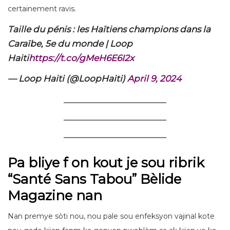
certainement ravis.
Taille du pénis : les Haïtiens champions dans la
Caraïbe, 5e du monde | Loop
Haiti
https://t.co/gMeH6E6I2x
— Loop Haiti (@LoopHaiti)
April 9, 2024
Pa bliye f on kout je sou ribrik
“Santé Sans Tabou” Bèlide
Magazine nan
Nan premye sòti nou, nou pale sou enfeksyon vajinal kote