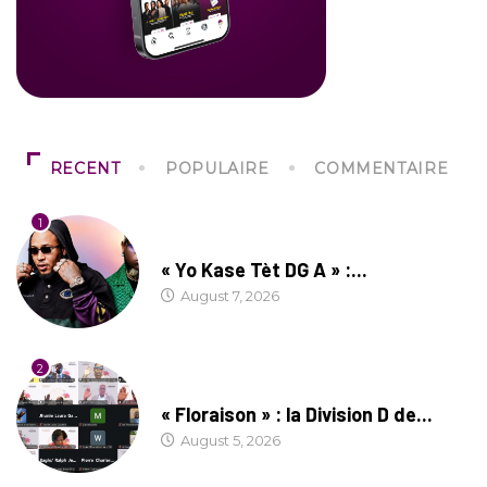
RECENT
POPULAIRE
COMMENTAIRE
1
CULTURE
« Yo Kase Tèt DG A » :...
August 7, 2026
2
SOCIÉTÉ
« Floraison » : la Division D de...
August 5, 2026