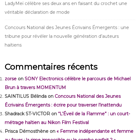
LadyMeï célèbre ses deux ans en faisant du crochet une
véritable déclaration de mode
Concours National des Jeunes Écrivains Émergents : une
tribune pour révéler la nouvelle génération d’auteurs
haïtiens
Commentaires récents
zorse
on
SONY Electronics célèbre le parcours de Michael
Brun à travers MOMENTUM
SAINTILUS Bélinda
on
Concours National des Jeunes
Écrivains Émergents : écrire pour traverser l’inattendu
Shadrack ST-VICTOR
on
“L’Éveil de la Flamme” : un court-
métrage haïtien au Nikon Film Festival
Prisca Démosthène
on
« Femme indépendante et femme
au foyer : la rime impossible ou le combo parfait ? »