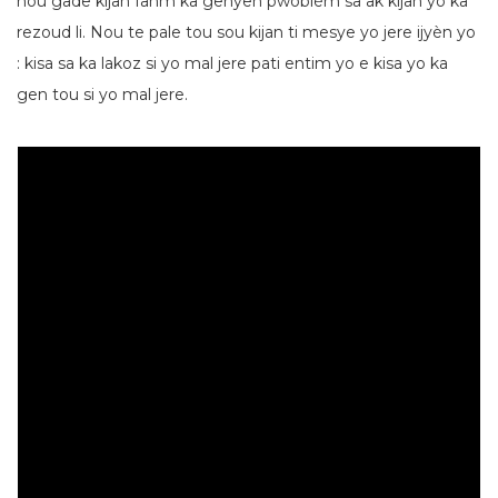
nou gade kijan fanm ka genyen pwoblèm sa ak kijan yo ka
rezoud li.
Nou te pale tou sou kijan ti mesye yo jere ijyèn yo
: kisa sa ka lakoz si yo mal jere pati entim yo e kisa yo ka
gen tou si yo mal jere.