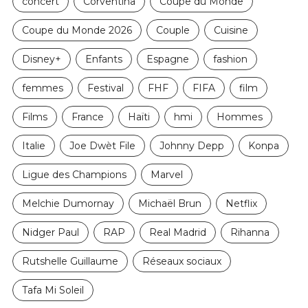
concert
Corventina
Coupe du Monde
Coupe du Monde 2026
Couple
Cuisine
Disney+
Enfants
Espagne
fashion
femmes
Festival
FHF
FIFA
film
Films
France
Haïti
hmi
Hommes
Italie
Joe Dwèt File
Johnny Depp
Konpa
Ligue des Champions
Marvel
Melchie Dumornay
Michaël Brun
Netflix
Nidger Paul
RAP
Real Madrid
Rihanna
Rutshelle Guillaume
Réseaux sociaux
Tafa Mi Soleil