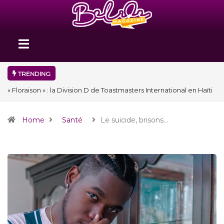
TRENDING
« Floraison » : la Division D de Toastmasters International en Haïti
clôture une année et ouvre un nouveau chapitre de son histoire
Home
Santé
Le suicide, brisons…