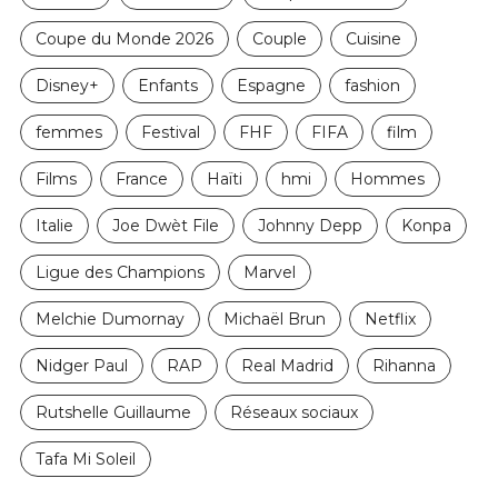
Coupe du Monde 2026
Couple
Cuisine
Disney+
Enfants
Espagne
fashion
femmes
Festival
FHF
FIFA
film
Films
France
Haïti
hmi
Hommes
Italie
Joe Dwèt File
Johnny Depp
Konpa
Ligue des Champions
Marvel
Melchie Dumornay
Michaël Brun
Netflix
Nidger Paul
RAP
Real Madrid
Rihanna
Rutshelle Guillaume
Réseaux sociaux
Tafa Mi Soleil