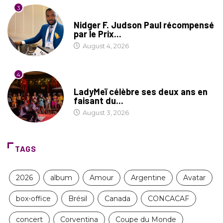
3
SOCIÉTÉ
Nidger F. Judson Paul récompensé
par le Prix...
August 4, 2026
4
CULTURE
LadyMeï célèbre ses deux ans en
faisant du...
August 3, 2026
TAGS
2026
album
Amour
Argentine
Avatar
box-office
Brésil
Canada
CONCACAF
concert
Corventina
Coupe du Monde