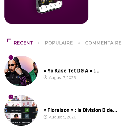
RECENT
POPULAIRE
COMMENTAIRE
1
CULTURE
« Yo Kase Tèt DG A » :...
August 7, 2026
2
SOCIÉTÉ
« Floraison » : la Division D de...
August 5, 2026