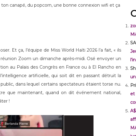
 sur ton canapé, du popcorn, une bonne connexion wifi et ça
C
zo
Mi
SA
oser. Et ça, l’équipe de Miss World Haïti 2026 l’a fait, « ils
Je
une réunion Zoom un dimanche après-midi. Osé envoyer un
l’
ation au Palais des Congrès en France ou à El Rancho en
Sh
ntelligence artificielle, qui soit dit en passant détruit la
un
ublic, dans lequel certains spectateurs étaient torse nu.
Pr
tre que maintenant, quand on dit événement national,
et
ter !
co
A$
af
M