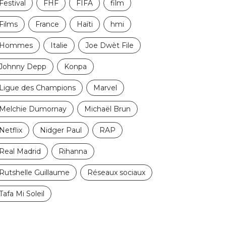
Festival
FHF
FIFA
film
Films
France
Haïti
hmi
Hommes
Italie
Joe Dwèt File
Johnny Depp
Konpa
Ligue des Champions
Marvel
Melchie Dumornay
Michaël Brun
Netflix
Nidger Paul
RAP
Real Madrid
Rihanna
Rutshelle Guillaume
Réseaux sociaux
Tafa Mi Soleil