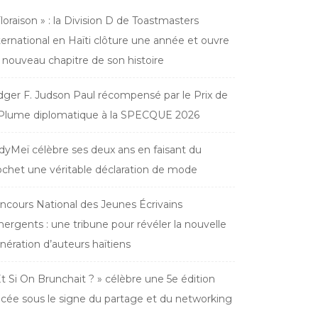
Floraison » : la Division D de Toastmasters
ternational en Haïti clôture une année et ouvre
 nouveau chapitre de son histoire
dger F. Judson Paul récompensé par le Prix de
 Plume diplomatique à la SPECQUE 2026
dyMeï célèbre ses deux ans en faisant du
ochet une véritable déclaration de mode
ncours National des Jeunes Écrivains
ergents : une tribune pour révéler la nouvelle
nération d’auteurs haïtiens
Et Si On Brunchait ? » célèbre une 5e édition
acée sous le signe du partage et du networking