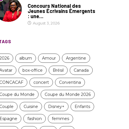
COIN LITTÉRAIRE
Concours National des
Jeunes Écrivains Émergents
: une...
August 3, 2026
TAGS
2026
album
Amour
Argentine
Avatar
box-office
Brésil
Canada
CONCACAF
concert
Corventina
Coupe du Monde
Coupe du Monde 2026
Couple
Cuisine
Disney+
Enfants
Espagne
fashion
femmes