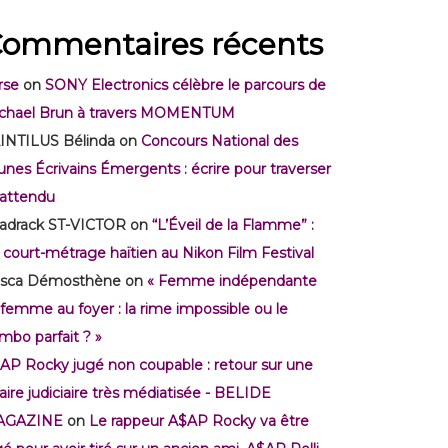
ommentaires récents
rse
on
SONY Electronics célèbre le parcours de
chael Brun à travers MOMENTUM
INTILUS Bélinda
on
Concours National des
unes Écrivains Émergents : écrire pour traverser
inattendu
adrack ST-VICTOR
on
“L’Éveil de la Flamme” :
 court-métrage haïtien au Nikon Film Festival
isca Démosthène
on
« Femme indépendante
 femme au foyer : la rime impossible ou le
mbo parfait ? »
AP Rocky jugé non coupable : retour sur une
faire judiciaire très médiatisée - BELIDE
AGAZINE
on
Le rappeur A$AP Rocky va être