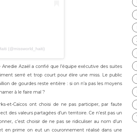
aiti (@missworld_haiti)
e Anedie Azaël a confié que l’équipe exécutive des suites
iment serré et trop court pour élire une miss. Le public
illion de gourdes reste entière : si on n’a pas les moyens
arner à le faire mal ?
-et-Caïcos ont choisi de ne pas participer, par faute
ct des valeurs partagées d’un territoire. Ce n’est pas un
onner, c’est choisir de ne pas se ridiculiser au nom d’un
t, et en prime on eut un couronnement réalisé dans une