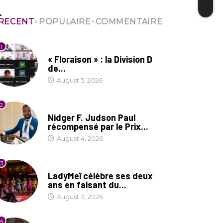
RECENT
POPULAIRE
COMMENTAIRE
1
SOCIÉTÉ
« Floraison » : la Division D
de...
August 5, 2026
2
SOCIÉTÉ
Nidger F. Judson Paul
récompensé par le Prix...
August 4, 2026
3
CULTURE
LadyMeï célèbre ses deux
ans en faisant du...
August 3, 2026
4