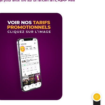
gé pour avoir tiré sur un ancien ami, A$AP Relli