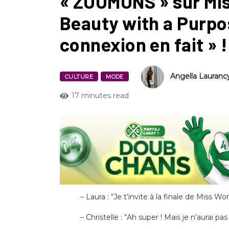
« ZOOMONS » sur Miss
Beauty with a Purpos
connexion en fait » !
Angella Laurancy
CULTURE
MODE
17 minutes read
– Laura : “Je t’invite à la finale de Miss W
– Christelle : “Ah super ! Mais je n’aurai 