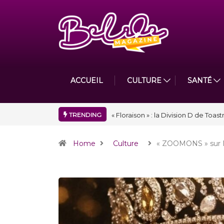
ACCUEIL
CULTURE
SANTÉ
TRENDING
Nidger F. Judson Paul récompensé 
Home
Culture
« ZOOMONS » sur 