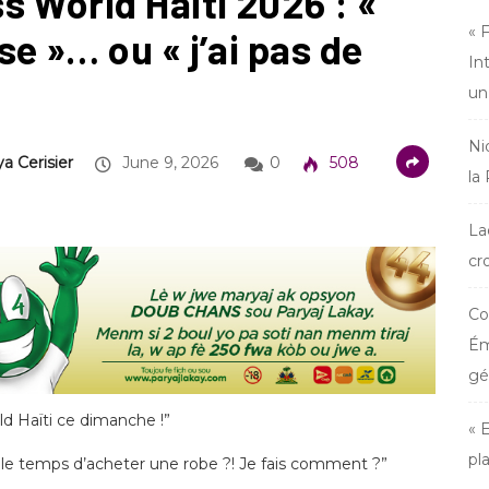
 World Haïti 2026 : «
« 
e »… ou « j’ai pas de
In
un
Ni
a Cerisier
June 9, 2026
0
508
la
La
cr
Co
Ém
gé
orld Haïti ce dimanche !”
« 
pl
pas le temps d’acheter une robe ?! Je fais comment ?”