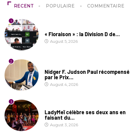
RECENT
POPULAIRE
COMMENTAIRE
1
SOCIÉTÉ
« Floraison » : la Division D de...
August 5, 2026
2
SOCIÉTÉ
Nidger F. Judson Paul récompensé
par le Prix...
August 4, 2026
3
CULTURE
LadyMeï célèbre ses deux ans en
faisant du...
August 3, 2026