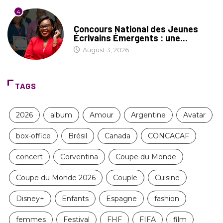
4
COIN LITTÉRAIRE
Concours National des Jeunes
Écrivains Émergents : une...
August 3, 2026
TAGS
2026
album
Amour
Argentine
Avatar
box-office
Brésil
Canada
CONCACAF
concert
Corventina
Coupe du Monde
Coupe du Monde 2026
Couple
Cuisine
Disney+
Enfants
Espagne
fashion
femmes
Festival
FHF
FIFA
film