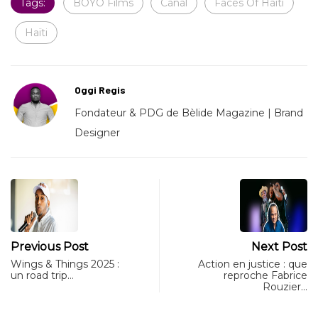
Tags:
BOYO Films
Canal
Faces Of Haiti
Haïti
Oggi Regis
Fondateur & PDG de Bèlide Magazine | Brand
Designer
Previous Post
Next Post
Wings & Things 2025 :
Action en justice : que
un road trip…
reproche Fabrice
Rouzier…