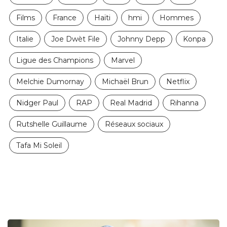
Films
France
Haïti
hmi
Hommes
Italie
Joe Dwèt File
Johnny Depp
Konpa
Ligue des Champions
Marvel
Melchie Dumornay
Michaël Brun
Netflix
Nidger Paul
RAP
Real Madrid
Rihanna
Rutshelle Guillaume
Réseaux sociaux
Tafa Mi Soleil