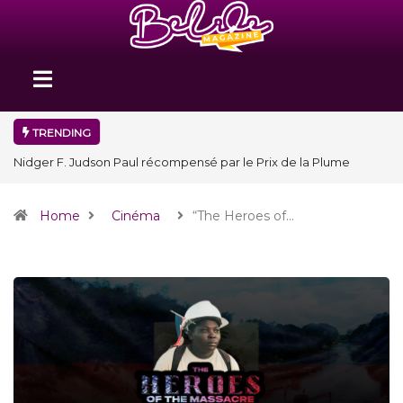
TRENDING
Nidger F. Judson Paul récompensé par le Prix de la Plume
diplomatique à la SPECQUE 2026
Home
Cinéma
“The Heroes of…