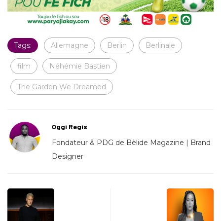
Tags:
Allemagne
Berlin
Berlinale
film
Néhémie Bastien
The Garden We Dreamed
Oggi Regis
Fondateur & PDG de Bèlide Magazine | Brand
Designer