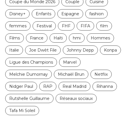
Coupe du Monde 2026
Couple
Cuisine
Disney+
Enfants
Espagne
fashion
femmes
Festival
FHF
FIFA
film
Films
France
Haïti
hmi
Hommes
Italie
Joe Dwèt File
Johnny Depp
Konpa
Ligue des Champions
Marvel
Melchie Dumornay
Michaël Brun
Netflix
Nidger Paul
RAP
Real Madrid
Rihanna
Rutshelle Guillaume
Réseaux sociaux
Tafa Mi Soleil