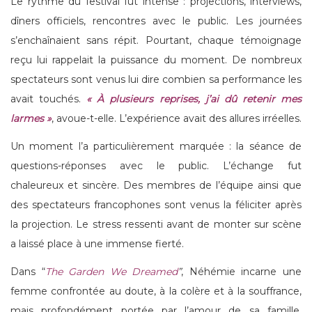
Le rythme du festival fut intense : projections, interviews,
dîners officiels, rencontres avec le public. Les journées
s’enchaînaient sans répit. Pourtant, chaque témoignage
reçu lui rappelait la puissance du moment. De nombreux
spectateurs sont venus lui dire combien sa performance les
avait touchés.
« À plusieurs reprises, j’ai dû retenir mes
larmes »
, avoue-t-elle. L’expérience avait des allures irréelles.
Un moment l’a particulièrement marquée : la séance de
questions-réponses avec le public. L’échange fut
chaleureux et sincère. Des membres de l’équipe ainsi que
des spectateurs francophones sont venus la féliciter après
la projection. Le stress ressenti avant de monter sur scène
a laissé place à une immense fierté.
Dans “
The Garden We Dreamed
”
, Néhémie incarne une
femme confrontée au doute, à la colère et à la souffrance,
mais profondément portée par l’amour de sa famille.