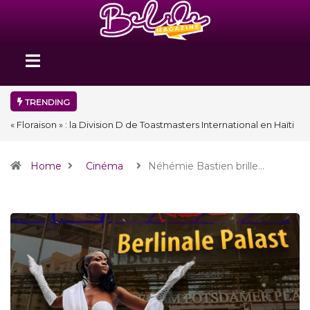
TRENDING
« Floraison » : la Division D de Toastmasters International en Haïti
clôture une année et ouvre un nouveau chapitre de son histoire
Home
Cinéma
Néhémie Bastien brille…