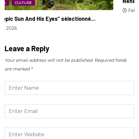
Néh
CINÉMA
CULTURE
F
e Tropic Sun And His Eyes” sélectionné...
pril 17, 2026
Leave a Reply
Your email address will not be published.
Required fields
are marked
*