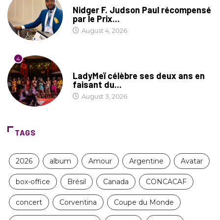
SOCIÉTÉ
Nidger F. Judson Paul récompensé
par le Prix...
August 4, 2026
4
CULTURE
LadyMeï célèbre ses deux ans en
faisant du...
August 3, 2026
TAGS
2026
album
Amour
Argentine
Avatar
box-office
Brésil
Canada
CONCACAF
concert
Corventina
Coupe du Monde