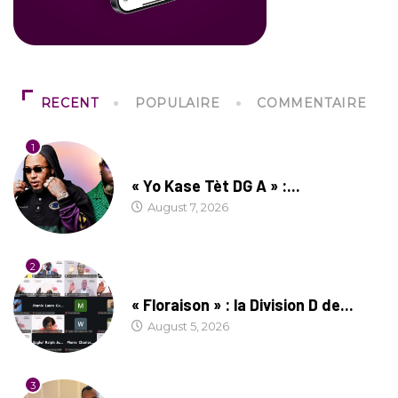
RECENT
POPULAIRE
COMMENTAIRE
1
CULTURE
« Yo Kase Tèt DG A » :...
August 7, 2026
2
SOCIÉTÉ
« Floraison » : la Division D de...
August 5, 2026
3