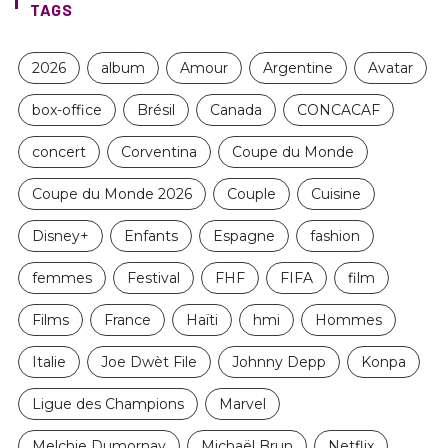
TAGS
2026
album
Amour
Argentine
Avatar
box-office
Brésil
Canada
CONCACAF
concert
Corventina
Coupe du Monde
Coupe du Monde 2026
Couple
Cuisine
Disney+
Enfants
Espagne
fashion
femmes
Festival
FHF
FIFA
film
Films
France
Haïti
hmi
Hommes
Italie
Joe Dwèt File
Johnny Depp
Konpa
Ligue des Champions
Marvel
Melchie Dumornay
Michaël Brun
Netflix