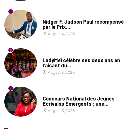
2
SOCIÉTÉ
Nidger F. Judson Paul récompensé
par le Prix...
August 4, 2026
3
CULTURE
LadyMeï célèbre ses deux ans en
faisant du...
August 3, 2026
4
COIN LITTÉRAIRE
Concours National des Jeunes
Écrivains Émergents : une...
August 3, 2026