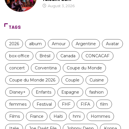
August 3, 2026
TAGS
2026
album
Amour
Argentine
Avatar
box-office
Brésil
Canada
CONCACAF
concert
Corventina
Coupe du Monde
Coupe du Monde 2026
Couple
Cuisine
Disney+
Enfants
Espagne
fashion
femmes
Festival
FHF
FIFA
film
Films
France
Haïti
hmi
Hommes
Italie
Joe Dwèt File
Johnny Depp
Konpa