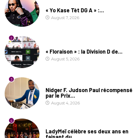
CULTURE
« Yo Kase Tèt DG A » :...
August 7, 2026
2
SOCIÉTÉ
« Floraison » : la Division D de...
August 5, 2026
3
SOCIÉTÉ
Nidger F. Judson Paul récompensé
par le Prix...
August 4, 2026
4
CULTURE
LadyMeï célèbre ses deux ans en
faisant du...