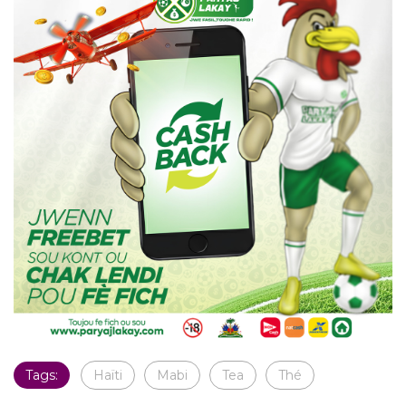
Tags:
Haïti
Mabi
Tea
Thé