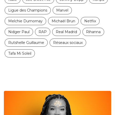
Ligue des Champions
Marvel
Melchie Dumornay
Michaël Brun
Netflix
Nidger Paul
RAP
Real Madrid
Rihanna
Rutshelle Guillaume
Réseaux sociaux
Tafa Mi Soleil