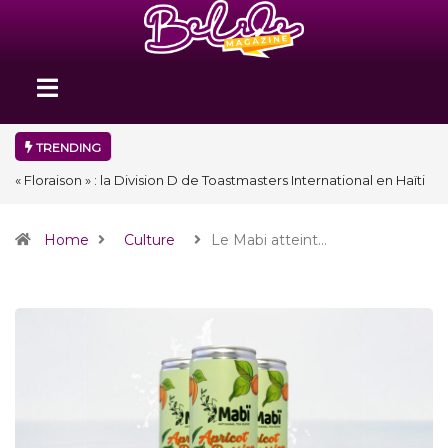
TRENDING
« Floraison » : la Division D de Toastmasters International en Haïti
clôture une année et ouvre un nouveau chapitre de son histoire
Home
Culture
Le Mabi atteint…