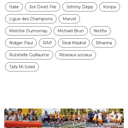
Italie
Joe Dwèt File
Johnny Depp
Konpa
Ligue des Champions
Marvel
Melchie Dumornay
Michaël Brun
Netflix
Nidger Paul
RAP
Real Madrid
Rihanna
Rutshelle Guillaume
Réseaux sociaux
Tafa Mi Soleil