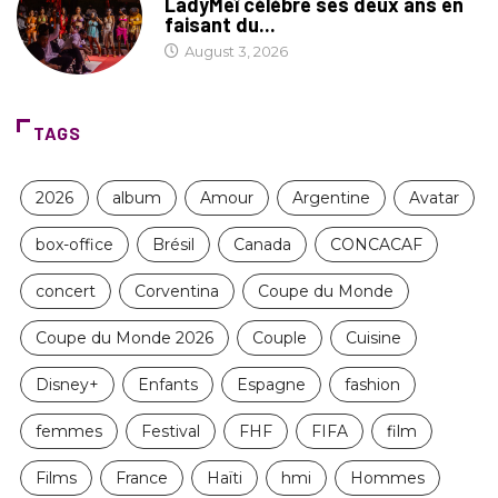
LadyMeï célèbre ses deux ans en
faisant du...
August 3, 2026
TAGS
2026
album
Amour
Argentine
Avatar
box-office
Brésil
Canada
CONCACAF
concert
Corventina
Coupe du Monde
Coupe du Monde 2026
Couple
Cuisine
Disney+
Enfants
Espagne
fashion
femmes
Festival
FHF
FIFA
film
Films
France
Haïti
hmi
Hommes