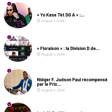
1
CULTURE
« Yo Kase Tèt DG A » :...
August 7, 2026
2
SOCIÉTÉ
« Floraison » : la Division D de...
August 5, 2026
3
SOCIÉTÉ
Nidger F. Judson Paul récompensé
par le Prix...
August 4, 2026
4
CULTURE