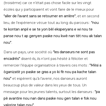
(troisième) car ce n’était pas chose facile sur les vingt
écoles qui y participaient et vont faire de le mieux pour
“aller de l’avant sans se retourner en arrière”
, et en second
lieu, de l’expérience vécue tout au long du parcours :
“nou
te kontan anpil e se te yon bèl eksperyans e wi nou te
panse nou t ap genyen paske nou kwè nan tèt nou ak talan
nou”
.
Dans un pays, une société où
“les danseurs ne sont pas
encadrés”
disent-ils, ils n’ont pas hésité à féliciter et
remercier l’équipe organisatrice à travers ces mots :
“Mèsi a
òganizatè yo paske se gras a yo ki fè nou pa kache talan
nou”
et espèrent qu’à l’avenir, nos danseurs auront
beaucoup plus de valeur dans les yeux de tous. Un
message pour les jeunes talents, surtout les danseurs :
“pa
pè avantire nou nan dans paske nou gen talan e fok nou
valorize talan nou”
.