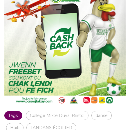
Tags:
Collège Mixte Duval Bristol
danse
Haïti
TANDANS ÉCOLIER