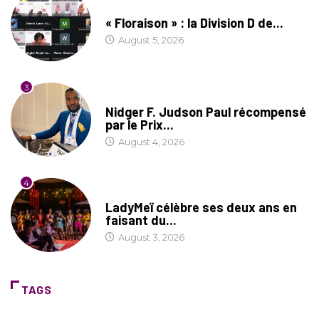
SOCIÉTÉ
« Floraison » : la Division D de...
August 5, 2026
3
SOCIÉTÉ
Nidger F. Judson Paul récompensé
par le Prix...
August 4, 2026
4
CULTURE
LadyMeï célèbre ses deux ans en
faisant du...
August 3, 2026
TAGS