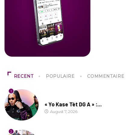
RECENT
POPULAIRE
COMMENTAIRE
1
CULTURE
« Yo Kase Tèt DG A » :...
August 7, 2026
2