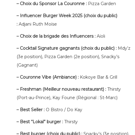
– Choix du Sponsor La Couronne :
Pizza Garden
– Influencer Burger Week 2025 (choix du public)
:
Adjani Ruth Moïse
– Choix de la brigade des Influencers :
Aïoli
– Cocktail Signature gagnants (choix du public) :
Mdy’z
(3e position), Pizza Garden (2e position), Snacky’s
(Gagnant)
– Couronne Vibe (Ambiance) :
Kokoye Bar & Grill
– Freshman (Meilleur nouveau restaurant) :
Thirsty
(Port-au-Prince), Kay Foune (Régional : St-Marc)
– Best Seller :
O Bistro / Do Kay
– Best “Lokal” burger :
Thirsty
– Best burger (choix du public) :
Snacky’s (3e position),