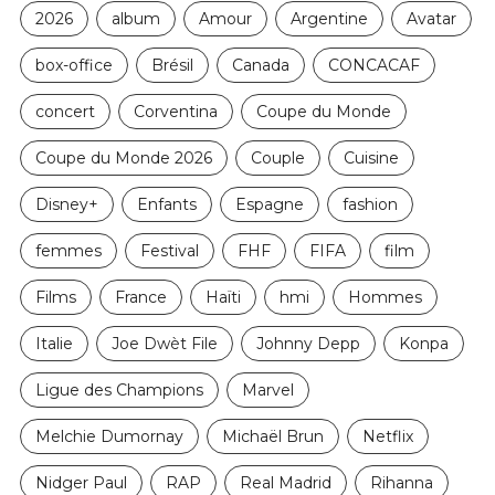
2026
album
Amour
Argentine
Avatar
box-office
Brésil
Canada
CONCACAF
concert
Corventina
Coupe du Monde
Coupe du Monde 2026
Couple
Cuisine
Disney+
Enfants
Espagne
fashion
femmes
Festival
FHF
FIFA
film
Films
France
Haïti
hmi
Hommes
Italie
Joe Dwèt File
Johnny Depp
Konpa
Ligue des Champions
Marvel
Melchie Dumornay
Michaël Brun
Netflix
Nidger Paul
RAP
Real Madrid
Rihanna