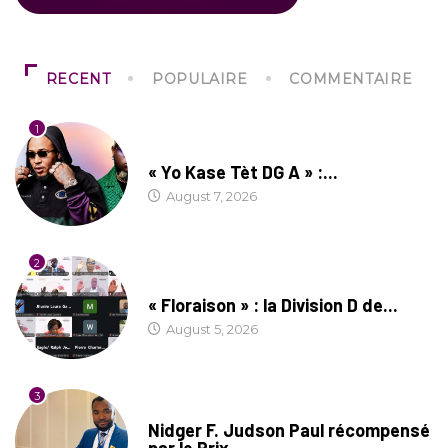
RECENT
POPULAIRE
COMMENTAIRE
1
CULTURE
« Yo Kase Tèt DG A » :...
August 7, 2026
2
SOCIÉTÉ
« Floraison » : la Division D de...
August 5, 2026
3
SOCIÉTÉ
Nidger F. Judson Paul récompensé