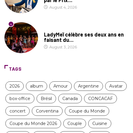
par le Prix...
August 4, 2026
4
CULTURE
LadyMeï célèbre ses deux ans en
faisant du...
August 3, 2026
TAGS
2026
album
Amour
Argentine
Avatar
box-office
Brésil
Canada
CONCACAF
concert
Corventina
Coupe du Monde
Coupe du Monde 2026
Couple
Cuisine