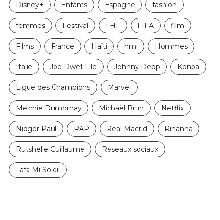
Disney+
Enfants
Espagne
fashion
femmes
Festival
FHF
FIFA
film
Films
France
Haïti
hmi
Hommes
Italie
Joe Dwèt File
Johnny Depp
Konpa
Ligue des Champions
Marvel
Melchie Dumornay
Michaël Brun
Netflix
Nidger Paul
RAP
Real Madrid
Rihanna
Rutshelle Guillaume
Réseaux sociaux
Tafa Mi Soleil