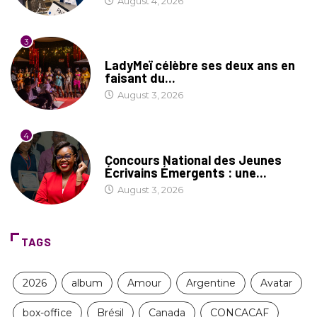
August 4, 2026
3
CULTURE
LadyMeï célèbre ses deux ans en
faisant du...
August 3, 2026
4
COIN LITTÉRAIRE
Concours National des Jeunes
Écrivains Émergents : une...
August 3, 2026
TAGS
2026
album
Amour
Argentine
Avatar
box-office
Brésil
Canada
CONCACAF