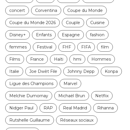
concert
Corventina
Coupe du Monde
Coupe du Monde 2026
Couple
Cuisine
Disney+
Enfants
Espagne
fashion
femmes
Festival
FHF
FIFA
film
Films
France
Haïti
hmi
Hommes
Italie
Joe Dwèt File
Johnny Depp
Konpa
Ligue des Champions
Marvel
Melchie Dumornay
Michaël Brun
Netflix
Nidger Paul
RAP
Real Madrid
Rihanna
Rutshelle Guillaume
Réseaux sociaux