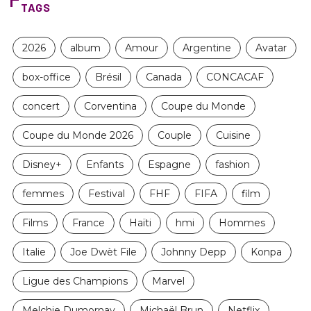
TAGS
2026
album
Amour
Argentine
Avatar
box-office
Brésil
Canada
CONCACAF
concert
Corventina
Coupe du Monde
Coupe du Monde 2026
Couple
Cuisine
Disney+
Enfants
Espagne
fashion
femmes
Festival
FHF
FIFA
film
Films
France
Haïti
hmi
Hommes
Italie
Joe Dwèt File
Johnny Depp
Konpa
Ligue des Champions
Marvel
Melchie Dumornay
Michaël Brun
Netflix