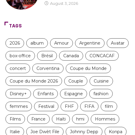
August 3, 2026
TAGS
2026
album
Amour
Argentine
Avatar
box-office
Brésil
Canada
CONCACAF
concert
Corventina
Coupe du Monde
Coupe du Monde 2026
Couple
Cuisine
Disney+
Enfants
Espagne
fashion
femmes
Festival
FHF
FIFA
film
Films
France
Haïti
hmi
Hommes
Italie
Joe Dwèt File
Johnny Depp
Konpa