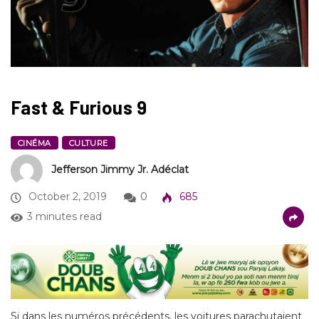
Fast & Furious 9
CINÉMA
CULTURE
Jefferson Jimmy Jr. Adéclat
October 2, 2019
0
685
3 minutes read
Si dans les numéros précédents, les voitures parachutaient