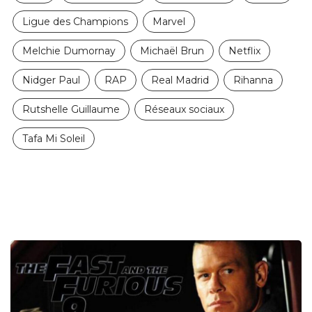
Ligue des Champions
Marvel
Melchie Dumornay
Michaël Brun
Netflix
Nidger Paul
RAP
Real Madrid
Rihanna
Rutshelle Guillaume
Réseaux sociaux
Tafa Mi Soleil