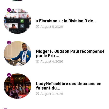
2
SOCIÉTÉ
« Floraison » : la Division D de...
August 5, 2026
3
SOCIÉTÉ
Nidger F. Judson Paul récompensé
par le Prix...
August 4, 2026
4
CULTURE
LadyMeï célèbre ses deux ans en
faisant du...
August 3, 2026