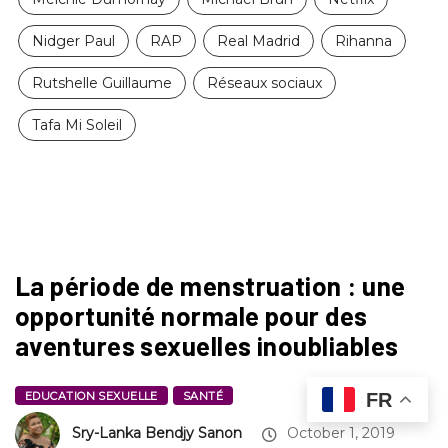
Nidger Paul
RAP
Real Madrid
Rihanna
Rutshelle Guillaume
Réseaux sociaux
Tafa Mi Soleil
La période de menstruation : une
opportunité normale pour des
aventures sexuelles inoubliables
FR
EDUCATION SEXUELLE
SANTÉ
Sry-Lanka Bendjy Sanon
October 1, 2019