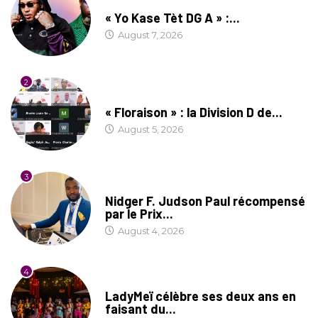
CULTURE
« Yo Kase Tèt DG A » :...
August 7, 2026
2
SOCIÉTÉ
« Floraison » : la Division D de...
August 5, 2026
3
SOCIÉTÉ
Nidger F. Judson Paul récompensé
par le Prix...
August 4, 2026
4
CULTURE
LadyMeï célèbre ses deux ans en
faisant du...