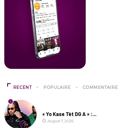
RECENT
POPULAIRE
COMMENTAIRE
1
CULTURE
« Yo Kase Tèt DG A » :...
August 7, 2026