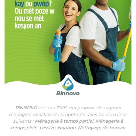
RINNOVO
est une PME, qui propose des agents
ménagers qualifiés et compétents dans les domaines
suivants :
Ménagerie à temps partiel
,
Ménagerie à
temps plein
,
Lessive
,
Nounou
,
Nettoyage de bureau