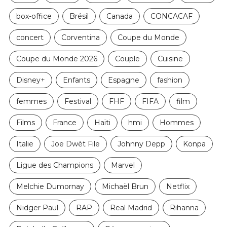
box-office
Brésil
Canada
CONCACAF
concert
Corventina
Coupe du Monde
Coupe du Monde 2026
Couple
Cuisine
Disney+
Enfants
Espagne
fashion
femmes
Festival
FHF
FIFA
film
Films
France
Haïti
hmi
Hommes
Italie
Joe Dwèt File
Johnny Depp
Konpa
Ligue des Champions
Marvel
Melchie Dumornay
Michaël Brun
Netflix
Nidger Paul
RAP
Real Madrid
Rihanna