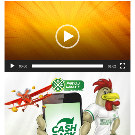
Video
Player
00:00
01:02