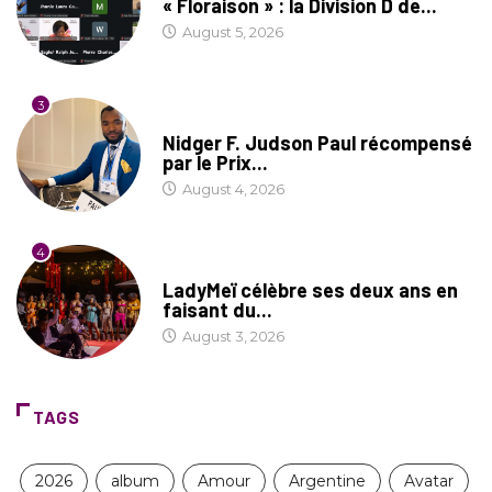
« Floraison » : la Division D de...
August 5, 2026
3
SOCIÉTÉ
Nidger F. Judson Paul récompensé
par le Prix...
August 4, 2026
4
CULTURE
LadyMeï célèbre ses deux ans en
faisant du...
August 3, 2026
TAGS
2026
album
Amour
Argentine
Avatar