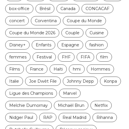
box-office
Brésil
Canada
CONCACAF
concert
Corventina
Coupe du Monde
Coupe du Monde 2026
Couple
Cuisine
Disney+
Enfants
Espagne
fashion
femmes
Festival
FHF
FIFA
film
Films
France
Haïti
hmi
Hommes
Italie
Joe Dwèt File
Johnny Depp
Konpa
Ligue des Champions
Marvel
Melchie Dumornay
Michaël Brun
Netflix
Nidger Paul
RAP
Real Madrid
Rihanna