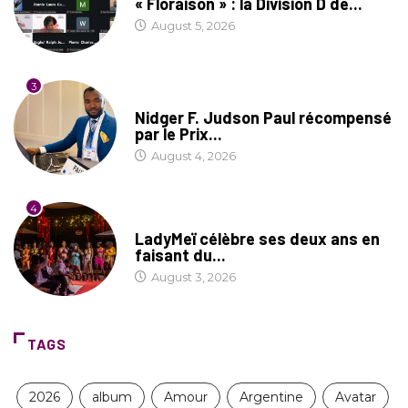
« Floraison » : la Division D de...
August 5, 2026
3
SOCIÉTÉ
Nidger F. Judson Paul récompensé
par le Prix...
August 4, 2026
4
CULTURE
LadyMeï célèbre ses deux ans en
faisant du...
August 3, 2026
TAGS
2026
album
Amour
Argentine
Avatar