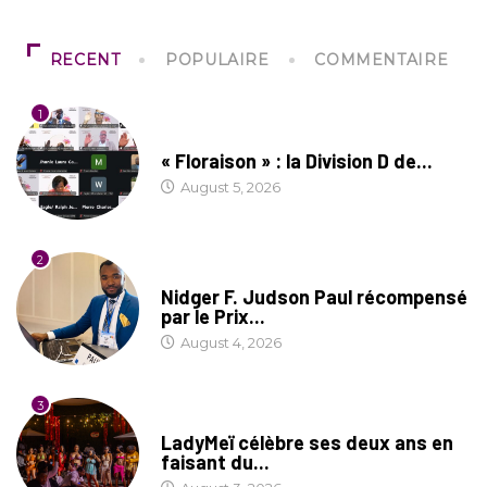
RECENT
POPULAIRE
COMMENTAIRE
1
SOCIÉTÉ
« Floraison » : la Division D de...
August 5, 2026
2
SOCIÉTÉ
Nidger F. Judson Paul récompensé
par le Prix...
August 4, 2026
3
CULTURE
LadyMeï célèbre ses deux ans en
faisant du...