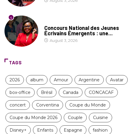
August 3, 2026
4
COIN LITTÉRAIRE
Concours National des Jeunes
Écrivains Émergents : une...
August 3, 2026
TAGS
2026
album
Amour
Argentine
Avatar
box-office
Brésil
Canada
CONCACAF
concert
Corventina
Coupe du Monde
Coupe du Monde 2026
Couple
Cuisine
Disney+
Enfants
Espagne
fashion