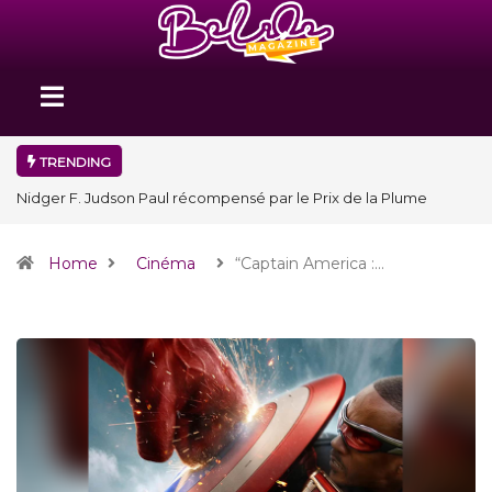
TRENDING
Nidger F. Judson Paul récompensé par le Prix de la Plume
diplomatique à la SPECQUE 2026
Home
Cinéma
“Captain America :…