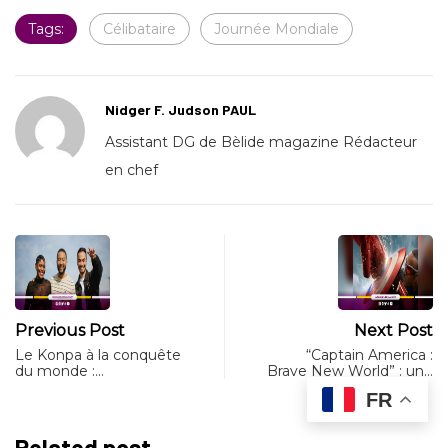
Tags:
Célibataire
Journée Mondiale
Nidger F. Judson PAUL
Assistant DG de Bèlide magazine Rédacteur
en chef
Previous Post
Next Post
Le Konpa à la conquête
“Captain America :
du monde :…
Brave New World” : un…
FR
Related post