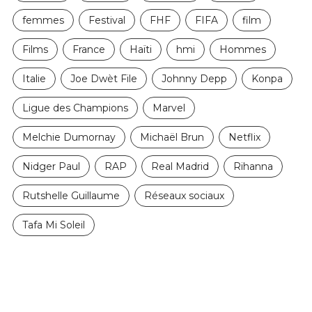
femmes
Festival
FHF
FIFA
film
Films
France
Haïti
hmi
Hommes
Italie
Joe Dwèt File
Johnny Depp
Konpa
Ligue des Champions
Marvel
Melchie Dumornay
Michaël Brun
Netflix
Nidger Paul
RAP
Real Madrid
Rihanna
Rutshelle Guillaume
Réseaux sociaux
Tafa Mi Soleil