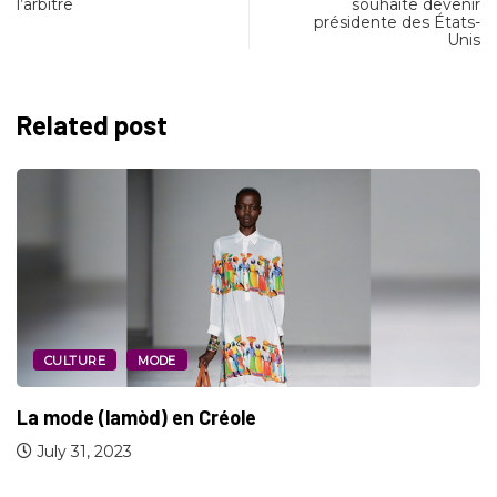
l’arbitre
souhaite devenir
présidente des États-
Unis
Related post
CULTURE
MODE
La mode (lamòd) en Créole
July 31, 2023