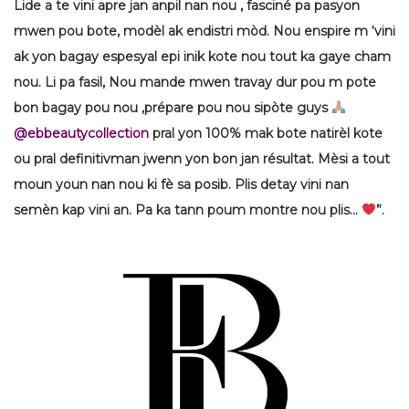
Lide a te vini apre jan anpil nan nou , fasciné pa pasyon
mwen pou bote, modèl ak endistri mòd. Nou enspire m ‘vini
ak yon bagay espesyal epi inik kote nou tout ka gaye cham
nou. Li pa fasil, Nou mande mwen travay dur pou m pote
bon bagay pou nou ,prépare pou nou sipòte guys
@ebbeautycollection
pral yon 100% mak bote natirèl kote
ou pral definitivman jwenn yon bon jan résultat. Mèsi a tout
moun youn nan nou ki fè sa posib. Plis detay vini nan
semèn kap vini an. Pa ka tann poum montre nou plis…
”.