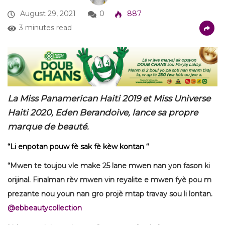
August 29, 2021
0
887
3 minutes read
La Miss Panamerican Haiti 2019 et Miss Universe
Haiti 2020, Eden Berandoive, lance sa propre
marque de beauté.
“Li enpotan pouw fè sak fè kèw kontan “
“Mwen te toujou vle make 25 lane mwen nan yon fason ki
orijinal. Finalman rèv mwen vin reyalite e mwen fyè pou m
prezante nou youn nan gro projè mtap travay sou li lontan.
@ebbeautycollection