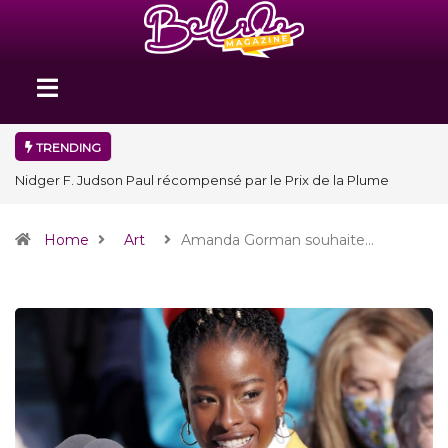
TRENDING
Nidger F. Judson Paul récompensé par le Prix de la Plume
diplomatique à la SPECQUE 2026
Home
Art
Amanda Gorman souhaite…