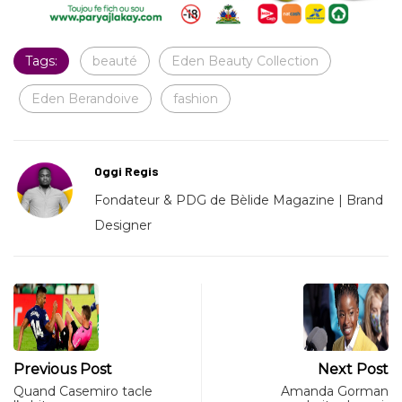
Tags:
beauté
Eden Beauty Collection
Eden Berandoive
fashion
Oggi Regis
Fondateur & PDG de Bèlide Magazine | Brand
Designer
Previous Post
Next Post
Quand Casemiro tacle
Amanda Gorman