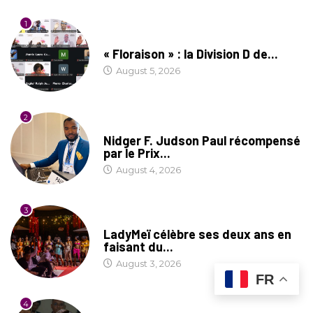
1
SOCIÉTÉ
« Floraison » : la Division D de...
August 5, 2026
2
SOCIÉTÉ
Nidger F. Judson Paul récompensé
par le Prix...
August 4, 2026
3
CULTURE
LadyMeï célèbre ses deux ans en
faisant du...
August 3, 2026
FR
4