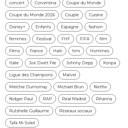
concert
Corventina
Coupe du Monde
Coupe du Monde 2026
Couple
Cuisine
Disney+
Enfants
Espagne
fashion
femmes
Festival
FHF
FIFA
film
Films
France
Haïti
hmi
Hommes
Italie
Joe Dwèt File
Johnny Depp
Konpa
Ligue des Champions
Marvel
Melchie Dumornay
Michaël Brun
Netflix
Nidger Paul
RAP
Real Madrid
Rihanna
Rutshelle Guillaume
Réseaux sociaux
Tafa Mi Soleil