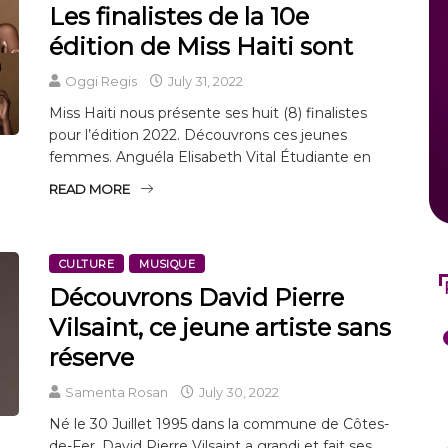
Les finalistes de la 10e
édition de Miss Haiti sont
Oggi Regis
July 31, 2022
Miss Haiti nous présente ses huit (8) finalistes
pour l’édition 2022. Découvrons ces jeunes
femmes. Anguéla Elisabeth Vital Étudiante en
READ MORE
CULTURE
MUSIQUE
Découvrons David Pierre
Vilsaint, ce jeune artiste sans
réserve
Samenta Rosan
July 30, 2022
Né le 30 Juillet 1995 dans la commune de Côtes-
de-Fer, David Pierre Vilsaint a grandi et fait ses