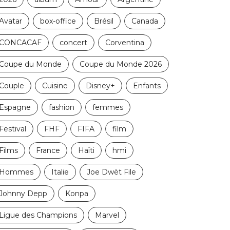
Avatar
box-office
Brésil
Canada
CONCACAF
concert
Corventina
Coupe du Monde
Coupe du Monde 2026
Couple
Cuisine
Disney+
Enfants
Espagne
fashion
femmes
Festival
FHF
FIFA
film
Films
France
Haïti
hmi
Hommes
Italie
Joe Dwèt File
Johnny Depp
Konpa
Ligue des Champions
Marvel