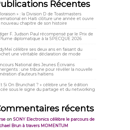
ublications Récentes
Floraison » : la Division D de Toastmasters
ternational en Haïti clôture une année et ouvre
 nouveau chapitre de son histoire
dger F. Judson Paul récompensé par le Prix de
 Plume diplomatique à la SPECQUE 2026
dyMeï célèbre ses deux ans en faisant du
ochet une véritable déclaration de mode
ncours National des Jeunes Écrivains
ergents : une tribune pour révéler la nouvelle
nération d’auteurs haïtiens
Et Si On Brunchait ? » célèbre une 5e édition
acée sous le signe du partage et du networking
ommentaires récents
rse
on
SONY Electronics célèbre le parcours de
chael Brun à travers MOMENTUM