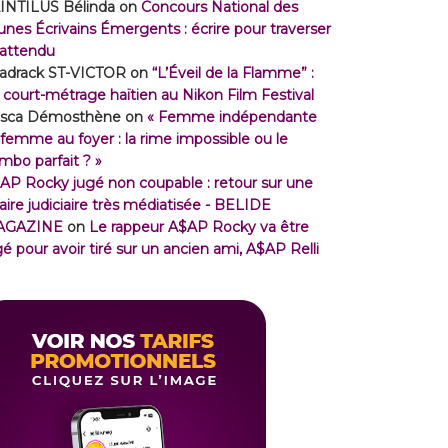
INTILUS Bélinda
on
Concours National des
unes Écrivains Émergents : écrire pour traverser
inattendu
adrack ST-VICTOR
on
“L’Éveil de la Flamme” :
 court-métrage haïtien au Nikon Film Festival
isca Démosthène
on
« Femme indépendante
 femme au foyer : la rime impossible ou le
mbo parfait ? »
AP Rocky jugé non coupable : retour sur une
faire judiciaire très médiatisée - BELIDE
AGAZINE
on
Le rappeur A$AP Rocky va être
gé pour avoir tiré sur un ancien ami, A$AP Relli