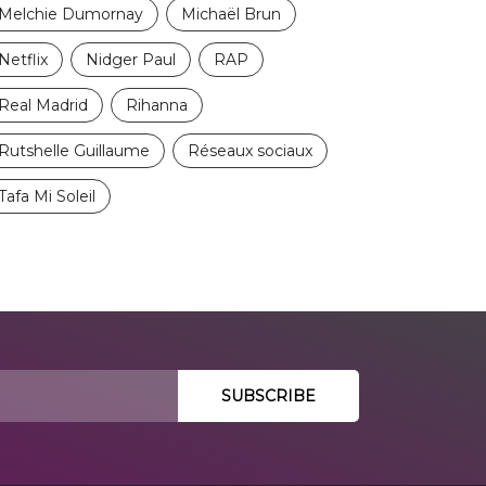
Melchie Dumornay
Michaël Brun
Netflix
Nidger Paul
RAP
Real Madrid
Rihanna
Rutshelle Guillaume
Réseaux sociaux
Tafa Mi Soleil