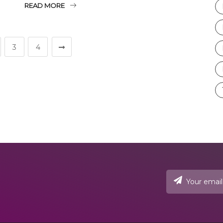
READ MORE
3
4