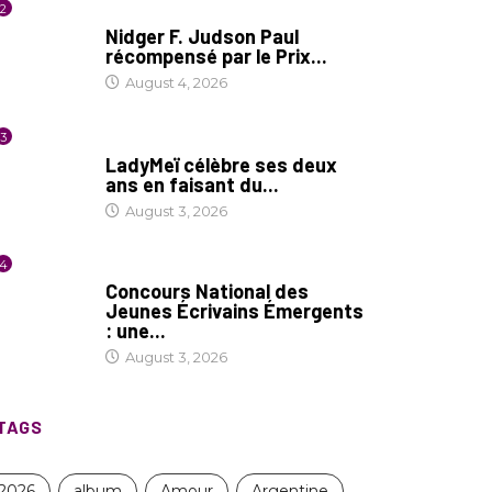
2
SOCIÉTÉ
Nidger F. Judson Paul
récompensé par le Prix...
August 4, 2026
3
CULTURE
LadyMeï célèbre ses deux
ans en faisant du...
August 3, 2026
4
COIN LITTÉRAIRE
Concours National des
Jeunes Écrivains Émergents
: une...
August 3, 2026
TAGS
2026
album
Amour
Argentine