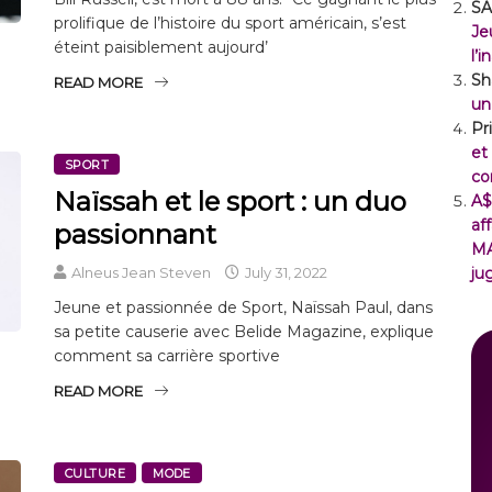
SA
prolifique de l’histoire du sport américain, s’est
Je
éteint paisiblement aujourd’
l’
Sh
READ MORE
un
Pr
et
SPORT
co
Naïssah et le sport : un duo
A$
af
passionnant
M
Alneus Jean Steven
July 31, 2022
ju
Jeune et passionnée de Sport, Naïssah Paul, dans
sa petite causerie avec Belide Magazine, explique
comment sa carrière sportive
READ MORE
CULTURE
MODE