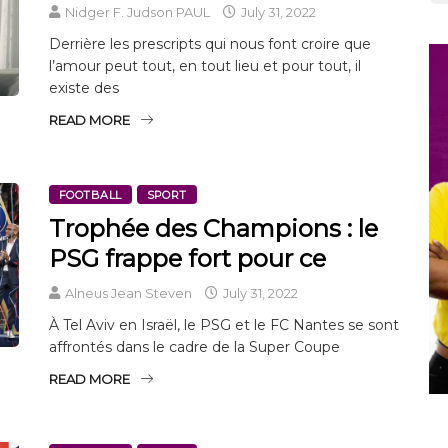
Nidger F. Judson PAUL
July 31, 2022
Derrière les prescripts qui nous font croire que
l’amour peut tout, en tout lieu et pour tout, il
existe des
READ MORE
FOOTBALL
SPORT
Trophée des Champions : le
PSG frappe fort pour ce
Alneus Jean Steven
July 31, 2022
À Tel Aviv en Israël, le PSG et le FC Nantes se sont
affrontés dans le cadre de la Super Coupe
READ MORE