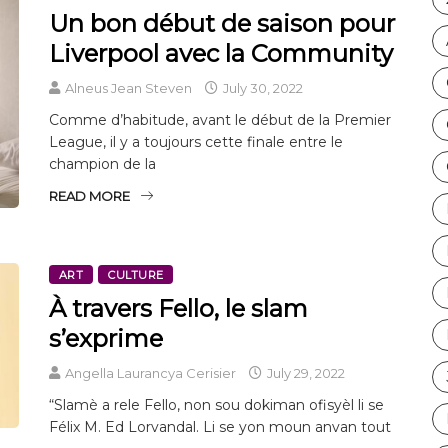
Un bon début de saison pour
Liverpool avec la Community
Alneus Jean Steven
July 30, 2022
Comme d’habitude, avant le début de la Premier
League, il y a toujours cette finale entre le
champion de la
READ MORE
ART
CULTURE
À travers Fello, le slam
s’exprime
Angella Laurancya Cerisier
July 29, 2022
“Slamè a rele Fello, non sou dokiman ofisyèl li se
Félix M. Ed Lorvandal. Li se yon moun anvan tout