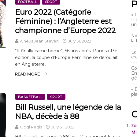
P
FOOTBALL
SPORT
Euro 2022 (Catégorie
« 
Féminine) : l’Angleterre est
In
un
championne d’Europe 2022
Ni
la
Alneus Jean Steven
July 31, 2022
“It finally came home”, 56 ans après. Pour sa 13e
La
cr
édition, la coupe d’Europe Féminine se déroulait
en Angleterre,
Co
Ém
READ MORE
gé
« 
pl
BASKETBALL
SPORT
Bill Russell, une légende de la
C
NBA, décède à 88
zo
Oggi Regis
July 31, 2022
Mi
Bill Russell, est mort à 88 ans. “Ce gagnant le plus