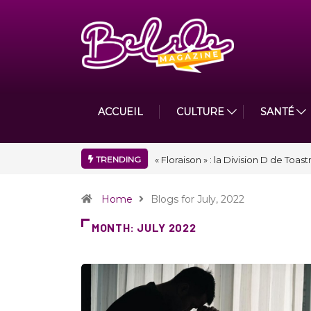
ACCUEIL
CULTURE
SANTÉ
TRENDING
Nidger F. Judson Paul récompensé 
Home
Blogs for July, 2022
MONTH:
JULY 2022