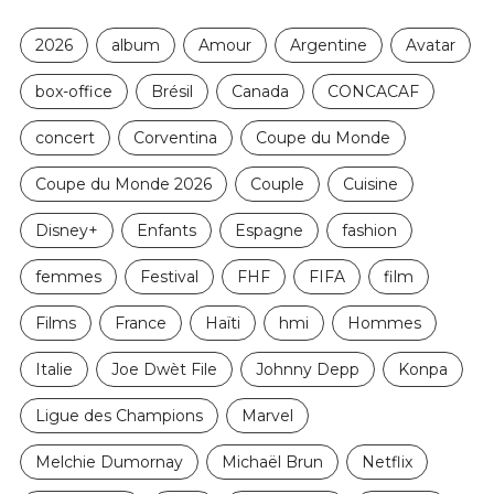
2026
album
Amour
Argentine
Avatar
box-office
Brésil
Canada
CONCACAF
concert
Corventina
Coupe du Monde
Coupe du Monde 2026
Couple
Cuisine
Disney+
Enfants
Espagne
fashion
femmes
Festival
FHF
FIFA
film
Films
France
Haïti
hmi
Hommes
Italie
Joe Dwèt File
Johnny Depp
Konpa
Ligue des Champions
Marvel
Melchie Dumornay
Michaël Brun
Netflix