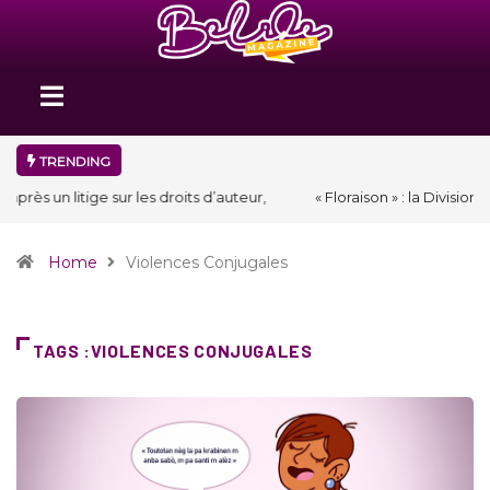
TRENDING
« Floraison » : la Division D de Toastmasters International en Haïti
clôture une année et ouvre un nouveau chapitre de son histoire
Home
Violences Conjugales
TAGS :VIOLENCES CONJUGALES