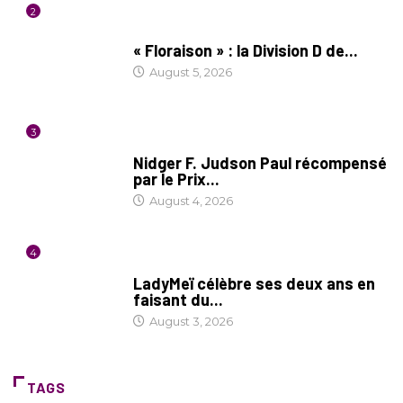
2
SOCIÉTÉ
« Floraison » : la Division D de...
August 5, 2026
3
SOCIÉTÉ
Nidger F. Judson Paul récompensé
par le Prix...
August 4, 2026
4
CULTURE
LadyMeï célèbre ses deux ans en
faisant du...
August 3, 2026
TAGS