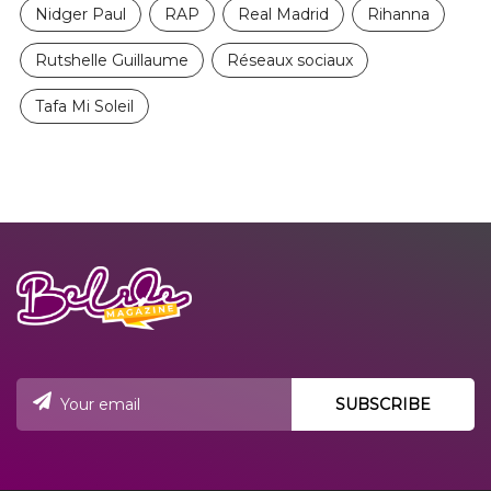
Nidger Paul
RAP
Real Madrid
Rihanna
Rutshelle Guillaume
Réseaux sociaux
Tafa Mi Soleil