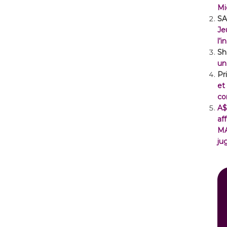
Mi
SA
Je
l’
Sh
un
Pr
et
co
A$
af
M
ju