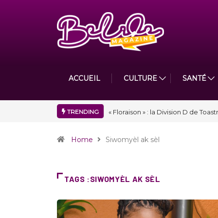
ACCUEIL
CULTURE
SANTÉ
TRENDING
Nidger F. Judson Paul récompensé 
Home
Siwomyèl ak sèl
TAGS :SIWOMYÈL AK SÈL