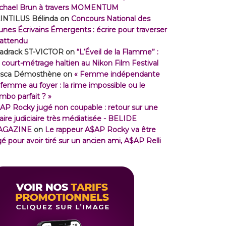
chael Brun à travers MOMENTUM
INTILUS Bélinda
on
Concours National des
unes Écrivains Émergents : écrire pour traverser
inattendu
adrack ST-VICTOR
on
“L’Éveil de la Flamme” :
 court-métrage haïtien au Nikon Film Festival
isca Démosthène
on
« Femme indépendante
 femme au foyer : la rime impossible ou le
mbo parfait ? »
AP Rocky jugé non coupable : retour sur une
faire judiciaire très médiatisée - BELIDE
AGAZINE
on
Le rappeur A$AP Rocky va être
gé pour avoir tiré sur un ancien ami, A$AP Relli