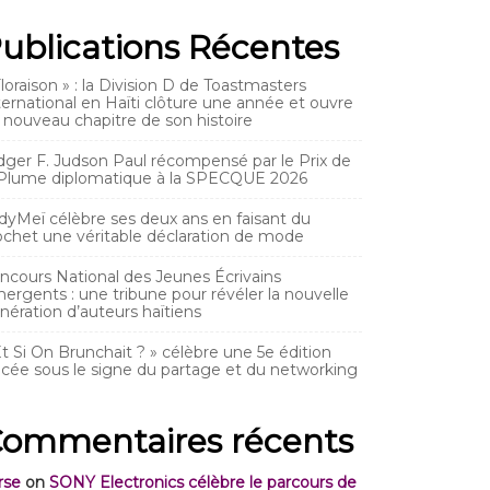
ublications Récentes
Floraison » : la Division D de Toastmasters
ternational en Haïti clôture une année et ouvre
 nouveau chapitre de son histoire
dger F. Judson Paul récompensé par le Prix de
 Plume diplomatique à la SPECQUE 2026
dyMeï célèbre ses deux ans en faisant du
ochet une véritable déclaration de mode
ncours National des Jeunes Écrivains
ergents : une tribune pour révéler la nouvelle
nération d’auteurs haïtiens
Et Si On Brunchait ? » célèbre une 5e édition
acée sous le signe du partage et du networking
ommentaires récents
rse
on
SONY Electronics célèbre le parcours de