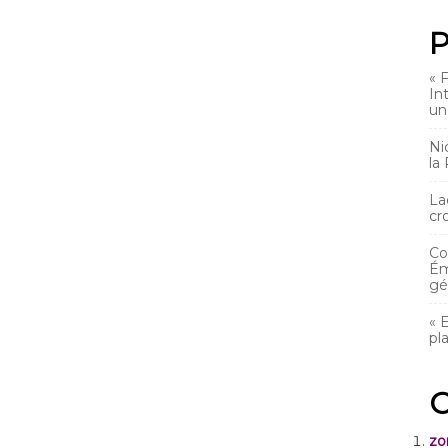
P
« 
In
un
Ni
la
La
cr
Co
Ém
gé
« 
pl
C
zo