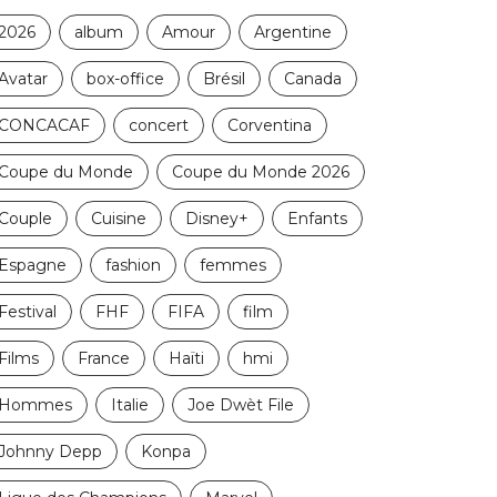
2026
album
Amour
Argentine
Avatar
box-office
Brésil
Canada
CONCACAF
concert
Corventina
Coupe du Monde
Coupe du Monde 2026
Couple
Cuisine
Disney+
Enfants
Espagne
fashion
femmes
Festival
FHF
FIFA
film
Films
France
Haïti
hmi
Hommes
Italie
Joe Dwèt File
Johnny Depp
Konpa