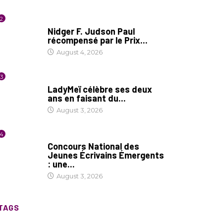
2
SOCIÉTÉ
Nidger F. Judson Paul
récompensé par le Prix...
August 4, 2026
3
CULTURE
LadyMeï célèbre ses deux
ans en faisant du...
August 3, 2026
4
COIN LITTÉRAIRE
Concours National des
Jeunes Écrivains Émergents
: une...
August 3, 2026
TAGS