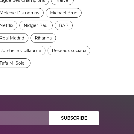
Ligue des Champions
Marvel
Melchie Dumornay
Michaël Brun
Netflix
Nidger Paul
RAP
Real Madrid
Rihanna
Rutshelle Guillaume
Réseaux sociaux
Tafa Mi Soleil