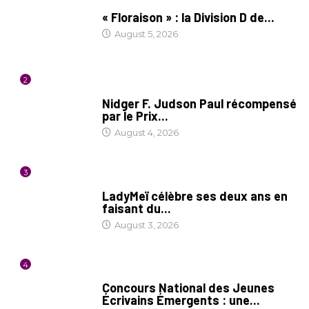
SOCIÉTÉ
« Floraison » : la Division D de...
August 5, 2026
2
SOCIÉTÉ
Nidger F. Judson Paul récompensé
par le Prix...
August 4, 2026
3
CULTURE
LadyMeï célèbre ses deux ans en
faisant du...
August 3, 2026
4
COIN LITTÉRAIRE
Concours National des Jeunes
Écrivains Émergents : une...