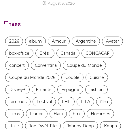
August 3, 2026
TAGS
2026
album
Amour
Argentine
Avatar
box-office
Brésil
Canada
CONCACAF
concert
Corventina
Coupe du Monde
Coupe du Monde 2026
Couple
Cuisine
Disney+
Enfants
Espagne
fashion
femmes
Festival
FHF
FIFA
film
Films
France
Haïti
hmi
Hommes
Italie
Joe Dwèt File
Johnny Depp
Konpa