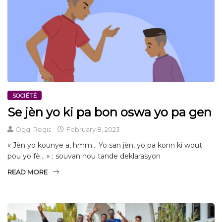
SOCIÉTÉ
Se jèn yo ki pa bon oswa yo pa gen
Oggi Regis
February 8, 2023
« Jèn yo kounye a, hmm… Yo san jèn, yo pa konn ki wout
pou yo fè… » ; souvan nou tande deklarasyon
READ MORE