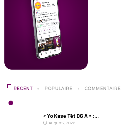
RECENT
POPULAIRE
COMMENTAIRE
1
CULTURE
« Yo Kase Tèt DG A » :...
August 7, 2026