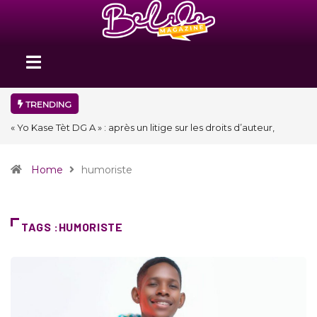
TRENDING
« Floraison » : la Division D de Toastmasters International en Haïti
clôture une année et ouvre un nouveau chapitre de son histoire
Home
humoriste
TAGS :HUMORISTE