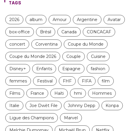
TAGS
2026
album
Amour
Argentine
Avatar
box-office
Brésil
Canada
CONCACAF
concert
Corventina
Coupe du Monde
Coupe du Monde 2026
Couple
Cuisine
Disney+
Enfants
Espagne
fashion
femmes
Festival
FHF
FIFA
film
Films
France
Haïti
hmi
Hommes
Italie
Joe Dwèt File
Johnny Depp
Konpa
Ligue des Champions
Marvel
Melchie Dumornay
Michaël Brun
Netflix