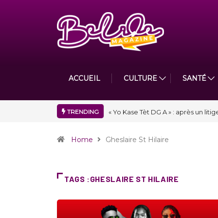
ACCUEIL
CULTURE
SANTÉ
TRENDING
« Floraison » : la Division D de To
Home
Gheslaire St Hilaire
TAGS :GHESLAIRE ST HILAIRE