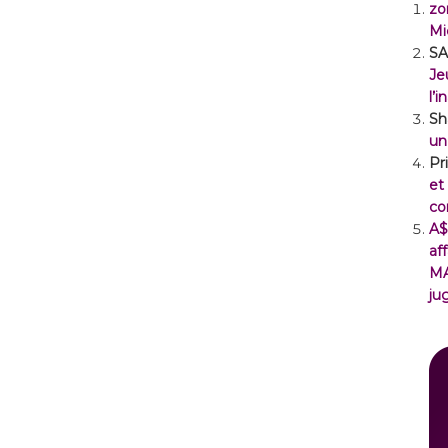
zo
Mi
SA
Je
l’
Sh
un
Pr
et
co
A$
af
M
ju