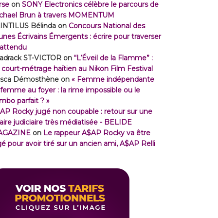
rse
on
SONY Electronics célèbre le parcours de
chael Brun à travers MOMENTUM
INTILUS Bélinda
on
Concours National des
unes Écrivains Émergents : écrire pour traverser
inattendu
adrack ST-VICTOR
on
“L’Éveil de la Flamme” :
 court-métrage haïtien au Nikon Film Festival
isca Démosthène
on
« Femme indépendante
 femme au foyer : la rime impossible ou le
mbo parfait ? »
AP Rocky jugé non coupable : retour sur une
faire judiciaire très médiatisée - BELIDE
AGAZINE
on
Le rappeur A$AP Rocky va être
gé pour avoir tiré sur un ancien ami, A$AP Relli