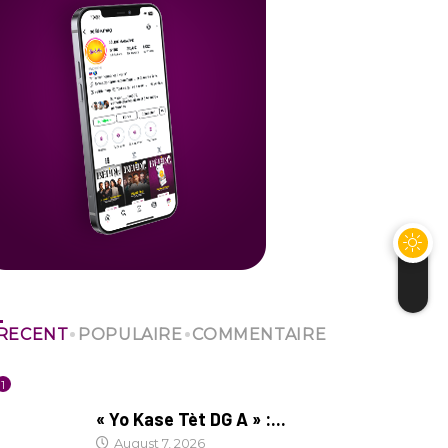
RECENT
POPULAIRE
COMMENTAIRE
1
CULTURE
« Yo Kase Tèt DG A » :...
August 7, 2026