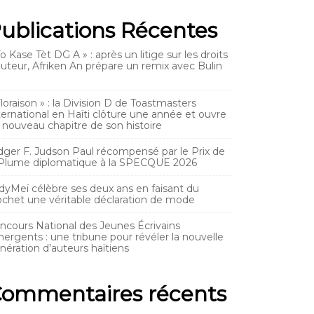
ublications Récentes
Yo Kase Tèt DG A » : après un litige sur les droits
auteur, Afriken An prépare un remix avec Bulin
Floraison » : la Division D de Toastmasters
ternational en Haïti clôture une année et ouvre
 nouveau chapitre de son histoire
dger F. Judson Paul récompensé par le Prix de
 Plume diplomatique à la SPECQUE 2026
dyMeï célèbre ses deux ans en faisant du
ochet une véritable déclaration de mode
ncours National des Jeunes Écrivains
ergents : une tribune pour révéler la nouvelle
nération d’auteurs haïtiens
ommentaires récents