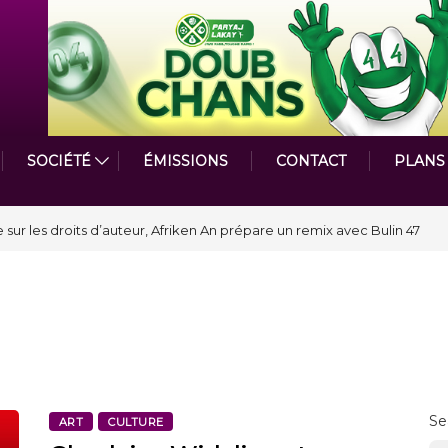
SOCIÉTÉ
ÉMISSIONS
CONTACT
PLANS
astmasters International en Haïti clôture une année et ouvre un nouveau
Se
ART
CULTURE