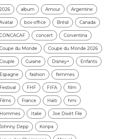
2026
album
Amour
Argentine
Avatar
box-office
Brésil
Canada
CONCACAF
concert
Corventina
Coupe du Monde
Coupe du Monde 2026
Couple
Cuisine
Disney+
Enfants
Espagne
fashion
femmes
Festival
FHF
FIFA
film
Films
France
Haïti
hmi
Hommes
Italie
Joe Dwèt File
Johnny Depp
Konpa