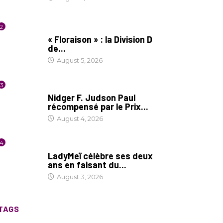
2
SOCIÉTÉ
« Floraison » : la Division D
de...
August 5, 2026
3
SOCIÉTÉ
Nidger F. Judson Paul
récompensé par le Prix...
August 4, 2026
4
CULTURE
LadyMeï célèbre ses deux
ans en faisant du...
August 3, 2026
TAGS