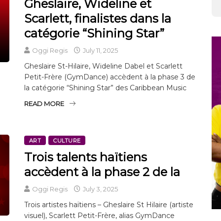
Gheslaire, Wideline et
Scarlett, finalistes dans la
catégorie “Shining Star”
Oggi Regis
July 11, 2025
Gheslaire St-Hilaire, Wideline Dabel et Scarlett
Petit-Frère (GymDance) accèdent à la phase 3 de
la catégorie “Shining Star” des Caribbean Music
READ MORE
ART
CULTURE
Trois talents haïtiens
accèdent à la phase 2 de la
Oggi Regis
July 3, 2025
Trois artistes haïtiens – Gheslaire St Hilaire (artiste
visuel), Scarlett Petit-Frère, alias GymDance