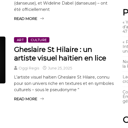
(danseuse), et Wideline Dabel (danseuse) – ont
été officiellement
P
READ MORE
« 
d’
47
ART
CULTURE
« 
In
Gheslaire St Hilaire : un
un
artiste visuel haïtien en lice
Ni
la
Oggi Regis
June 25, 2025
La
L’artiste visuel haïtien Gheslaire St Hilaire, connu
cr
pour son univers riche en textures et en symboles
culturels – sous le pseudonyme “
Co
Ém
READ MORE
gé
C