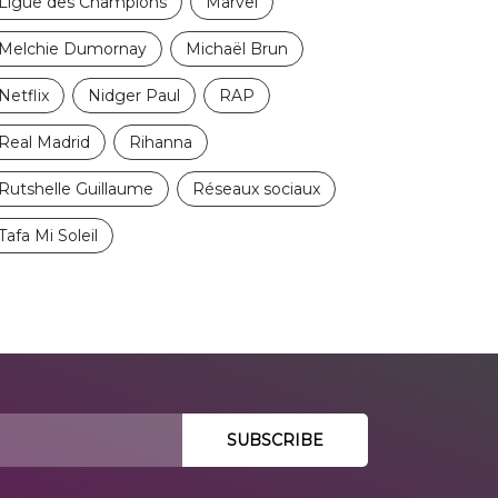
Ligue des Champions
Marvel
Melchie Dumornay
Michaël Brun
Netflix
Nidger Paul
RAP
Real Madrid
Rihanna
Rutshelle Guillaume
Réseaux sociaux
Tafa Mi Soleil