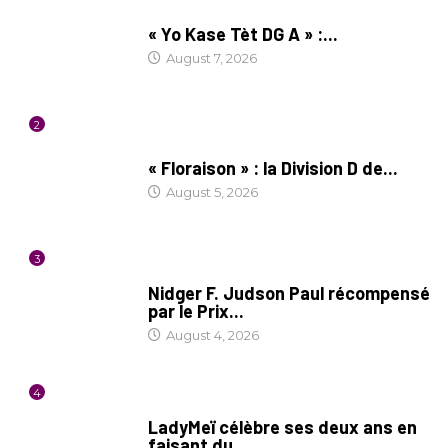
CULTURE
« Yo Kase Tèt DG A » :...
August 7, 2026
2
SOCIÉTÉ
« Floraison » : la Division D de...
August 5, 2026
3
SOCIÉTÉ
Nidger F. Judson Paul récompensé
par le Prix...
August 4, 2026
4
CULTURE
LadyMeï célèbre ses deux ans en
faisant du...