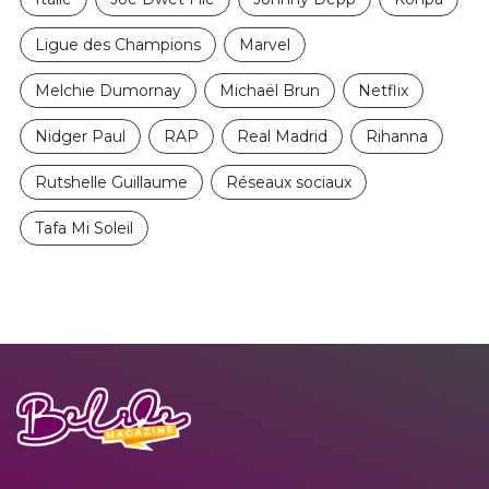
Ligue des Champions
Marvel
Melchie Dumornay
Michaël Brun
Netflix
Nidger Paul
RAP
Real Madrid
Rihanna
Rutshelle Guillaume
Réseaux sociaux
Tafa Mi Soleil