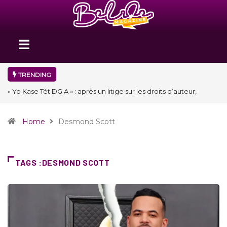
TRENDING
« Floraison » : la Division D de Toastmasters International en Haïti
clôture une année et ouvre un nouveau chapitre de son histoire
Home
Desmond Scott
TAGS :DESMOND SCOTT