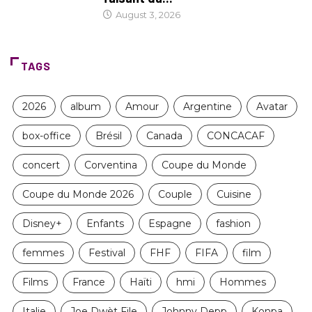
August 3, 2026
TAGS
2026
album
Amour
Argentine
Avatar
box-office
Brésil
Canada
CONCACAF
concert
Corventina
Coupe du Monde
Coupe du Monde 2026
Couple
Cuisine
Disney+
Enfants
Espagne
fashion
femmes
Festival
FHF
FIFA
film
Films
France
Haïti
hmi
Hommes
Italie
Joe Dwèt File
Johnny Depp
Konpa