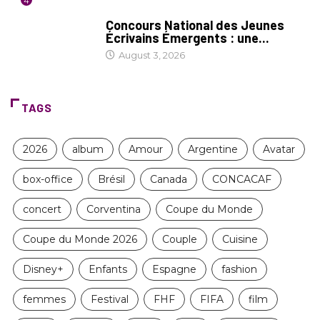
4
COIN LITTÉRAIRE
Concours National des Jeunes
Écrivains Émergents : une...
August 3, 2026
TAGS
2026
album
Amour
Argentine
Avatar
box-office
Brésil
Canada
CONCACAF
concert
Corventina
Coupe du Monde
Coupe du Monde 2026
Couple
Cuisine
Disney+
Enfants
Espagne
fashion
femmes
Festival
FHF
FIFA
film