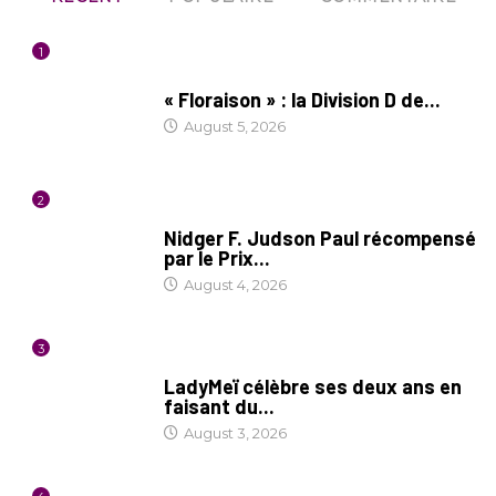
1
SOCIÉTÉ
« Floraison » : la Division D de...
August 5, 2026
2
SOCIÉTÉ
Nidger F. Judson Paul récompensé
par le Prix...
August 4, 2026
3
CULTURE
LadyMeï célèbre ses deux ans en
faisant du...
August 3, 2026