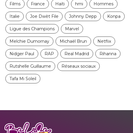
Films
France
Haïti
hmi
Hommes
Italie
Joe Dwèt File
Johnny Depp
Konpa
Ligue des Champions
Marvel
Melchie Dumornay
Michaël Brun
Netflix
Nidger Paul
RAP
Real Madrid
Rihanna
Rutshelle Guillaume
Réseaux sociaux
Tafa Mi Soleil