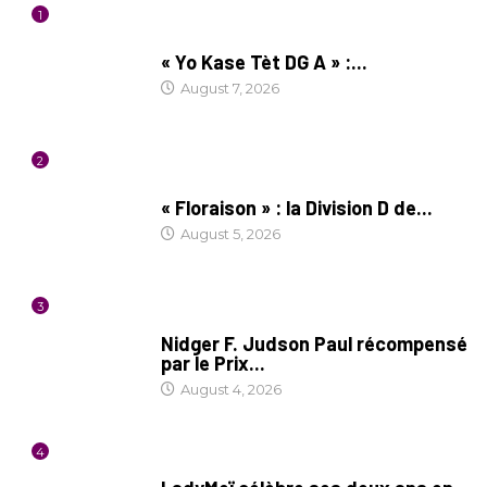
1
CULTURE
« Yo Kase Tèt DG A » :...
August 7, 2026
2
SOCIÉTÉ
« Floraison » : la Division D de...
August 5, 2026
3
SOCIÉTÉ
Nidger F. Judson Paul récompensé
par le Prix...
August 4, 2026
4
CULTURE