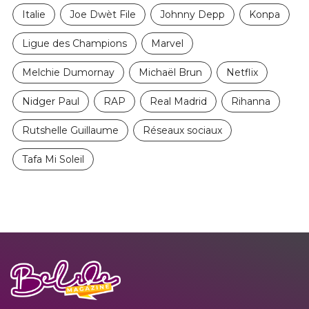
Italie
Joe Dwèt File
Johnny Depp
Konpa
Ligue des Champions
Marvel
Melchie Dumornay
Michaël Brun
Netflix
Nidger Paul
RAP
Real Madrid
Rihanna
Rutshelle Guillaume
Réseaux sociaux
Tafa Mi Soleil