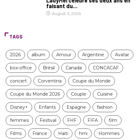
LadyMeï célèbre ses deux ans en
faisant du...
August 3, 2026
TAGS
2026
album
Amour
Argentine
Avatar
box-office
Brésil
Canada
CONCACAF
concert
Corventina
Coupe du Monde
Coupe du Monde 2026
Couple
Cuisine
Disney+
Enfants
Espagne
fashion
femmes
Festival
FHF
FIFA
film
Films
France
Haïti
hmi
Hommes