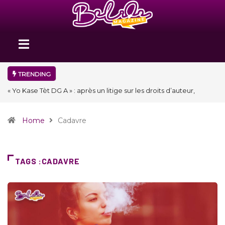
TRENDING
« Floraison » : la Division D de Toastmasters International en Haïti
clôture une année et ouvre un nouveau chapitre de son histoire
Home
Cadavre
TAGS :CADAVRE