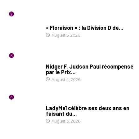
2
SOCIÉTÉ
« Floraison » : la Division D de...
August 5, 2026
3
SOCIÉTÉ
Nidger F. Judson Paul récompensé
par le Prix...
August 4, 2026
4
CULTURE
LadyMeï célèbre ses deux ans en
faisant du...
August 3, 2026