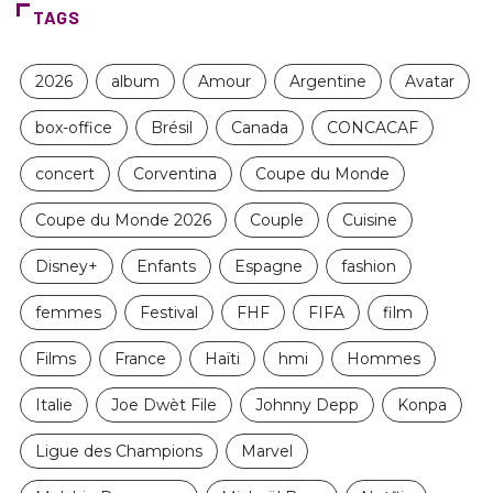
TAGS
2026
album
Amour
Argentine
Avatar
box-office
Brésil
Canada
CONCACAF
concert
Corventina
Coupe du Monde
Coupe du Monde 2026
Couple
Cuisine
Disney+
Enfants
Espagne
fashion
femmes
Festival
FHF
FIFA
film
Films
France
Haïti
hmi
Hommes
Italie
Joe Dwèt File
Johnny Depp
Konpa
Ligue des Champions
Marvel