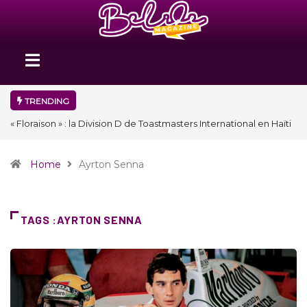
TRENDING
aïti
Nidger F. Judson Paul récompensé par le Prix de la Plume
oire
diplomatique à la SPECQUE 2026
Home
Ayrton Senna
TAGS :AYRTON SENNA