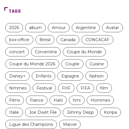
TAGS
2026
album
Amour
Argentine
Avatar
box-office
Brésil
Canada
CONCACAF
concert
Corventina
Coupe du Monde
Coupe du Monde 2026
Couple
Cuisine
Disney+
Enfants
Espagne
fashion
femmes
Festival
FHF
FIFA
film
Films
France
Haïti
hmi
Hommes
Italie
Joe Dwèt File
Johnny Depp
Konpa
Ligue des Champions
Marvel