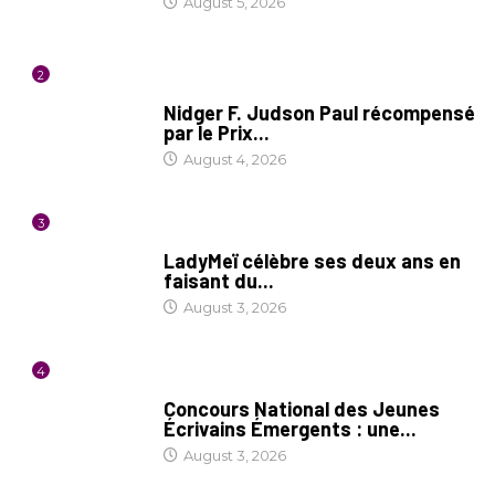
August 5, 2026
2
SOCIÉTÉ
Nidger F. Judson Paul récompensé
par le Prix...
August 4, 2026
3
CULTURE
LadyMeï célèbre ses deux ans en
faisant du...
August 3, 2026
4
COIN LITTÉRAIRE
Concours National des Jeunes
Écrivains Émergents : une...
August 3, 2026