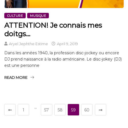
CULTURE
MUSIQUE
ATTENTION! Je connais mes
doitgs…
Aryel Jephthe Estime
April 9, 2019
Dans les années 1940, la profession disc-jockey ou encore
DJ prend naissance à la radio américaine. Le disc-jokey (DJ)
est une personne
READ MORE
…
1
57
58
59
60