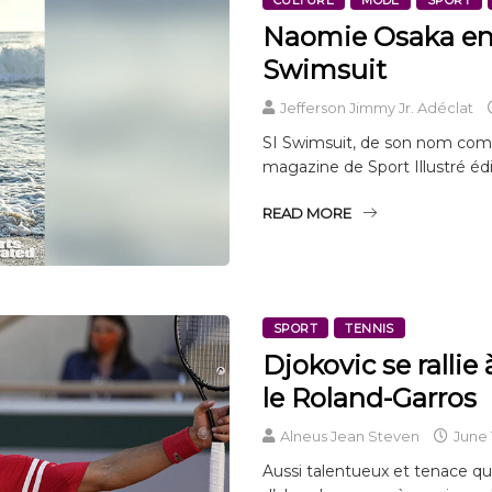
Naomie Osaka en 
Swimsuit
Jefferson Jimmy Jr. Adéclat
SI Swimsuit, de son nom compl
magazine de Sport Illustré é
READ MORE
SPORT
TENNIS
Djokovic se ralli
le Roland-Garros
Alneus Jean Steven
June 1
Aussi talentueux et tenace qu’i