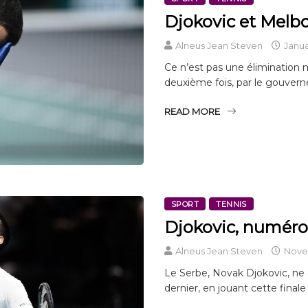
Djokovic et Melbou
Alneus Jean Steven
Janua
Ce n’est pas une élimination 
deuxième fois, par le gouvern
READ MORE
SPORT
TENNIS
Djokovic, numéro
Alneus Jean Steven
Novem
Le Serbe, Novak Djokovic, ne
dernier, en jouant cette fina