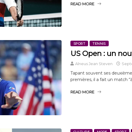
READ MORE
SPORT
TENNIS
US Open : un nou
Alneus Jean Steven
Septe
Tapant souvent ses deuxième
premières, il a fait un match “à
READ MORE
CULTURE
MODE
SPORT