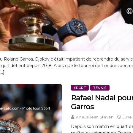
 du Roland Garros, Djokovic était impatient de reprendre du serv
 qu’il détient depuis 2018. Alors que le tournoi de Londres pourr
[…]
SPORT
TENNIS
Rafael Nadal pou
Garros
Alneus Jean Steven
June 
Depuis son match en quart de 
maître et seigneur en France é