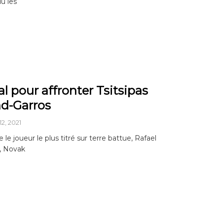
u les
l pour affronter Tsitsipas
nd-Garros
2, 2021
e le joueur le plus titré sur terre battue, Rafael
l, Novak