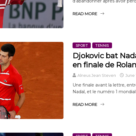
d’abandonner après avoir perd
READ MORE
SPORT
TENNIS
Djokovic bat Nada
en finale de Rola
Alneus Jean Steven
June 1
Une finale avant la lettre, entr
Nadal, et le numéro 1 mondia
READ MORE